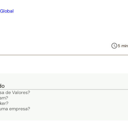
5 min
do
lsa de Valores?
nam?
ker?
e uma empresa?