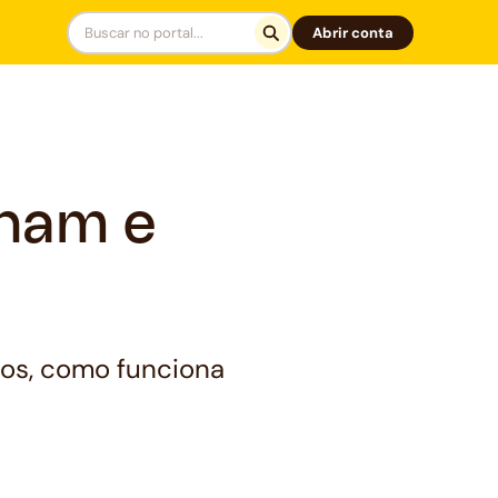
Abrir conta
onam e
tos, como funciona