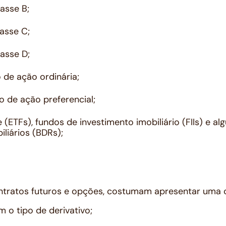
lasse B;
lasse C;
lasse D;
 de ação ordinária;
o de ação preferencial;
ce (ETFs), fundos de investimento imobiliário (FIIs) e al
liários (BDRs);
ontratos futuros e opções, costumam apresentar uma
m o tipo de derivativo;