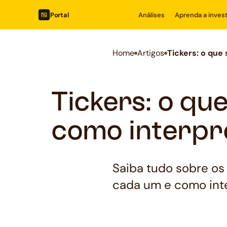
Portal
Análises
Aprenda a invest
Home
Artigos
Tickers: o que
Tickers: o qu
como interpr
Saiba tudo sobre os
cada um e como inte