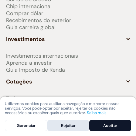
Chip internacional
Comprar dólar
Recebimentos do exterior
Guia carreira global
Investimentos
Investimentos internacionais
Aprenda a investir
Guia Imposto de Renda
Cotações
Todas as cotações
Utilizamos cookies para auxiliar a navegação e melhorar nossos
Dólar Hoje
serviços. Você pode optar por aceitar, rejeitar os cookies não
Euro Hoje
necessários ou escolher quais quer autorizar.
Saiba mais
Libra Hoje
Peso Argentino Hoje
Gerenciar
Rejeitar
Aceitar