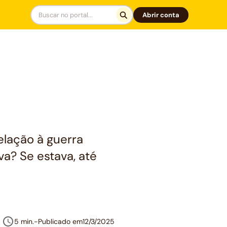
Abrir conta
elação à guerra
a? Se estava, até
5 min.
-
Publicado em
12/3/2025