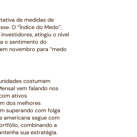
ctativa de medidas de
se. O “Índice do Medo”,
vestidores, atingiu o nível
ia o sentimento do
o) em novembro para “medo
ortunidades costumam
Mensal vem falando nos
 com ativos
um dos melhores
êm superando com folga
xa americana segue com
ortfólio, combinando a
antenha sua estratégia.