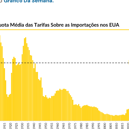
so
Gráfico Da Semana.