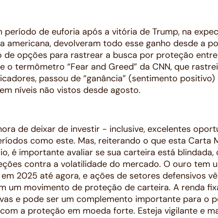
 período de euforia após a vitória de Trump, na expe
a americana, devolveram todo esse ganho desde a pos
 opções para rastrear a busca por proteção entre in
e o termômetro “Fear and Greed” da CNN, que rastre
icadores, passou de “ganância” (sentimento positiv
 em níveis não vistos desde agosto.
 hora de deixar de investir - inclusive, excelentes op
ríodos como este. Mas, reiterando o que esta Carta 
o, é importante avaliar se sua carteira está blindada,
eções contra a volatilidade do mercado. O ouro tem 
m 2025 até agora, e ações de setores defensivos v
m um movimento de proteção de carteira. A renda fi
tivas e pode ser um complemento importante para o p
 com a proteção em moeda forte. Esteja vigilante e m