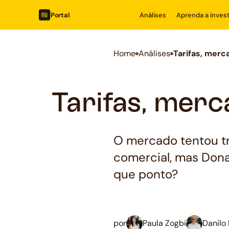
Portal
Análises
Aprenda a invest
Home
Análises
Tarifas, merca
Tarifas, merc
O mercado tentou tr
comercial, mas Dona
que ponto?
por
Paula Zogbi
Danilo I