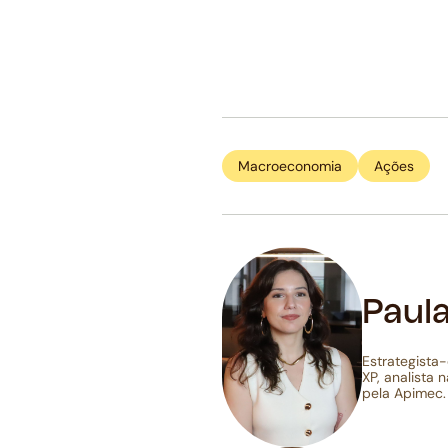
Macroeconomia
Ações
Paul
Estrategista
XP, analista 
pela Apimec.