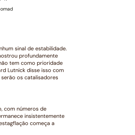
Nomad
hum sinal de estabilidade.
e mostrou profundamente
 não tem como prioridade
d Lutnick disse isso com
 serão os catalisadores
ão, com números de
permanece insistentemente
 estagflação começa a