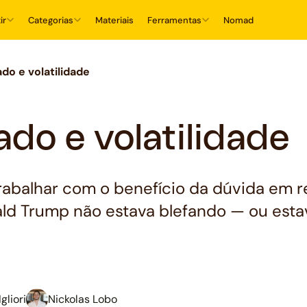
ir
Categorias
Materiais
Ferramentas
Nomad
do e volatilidade
ado e volatilidade
abalhar com o benefício da dúvida em r
ld Trump não estava blefando — ou estav
gliori
Nickolas Lobo