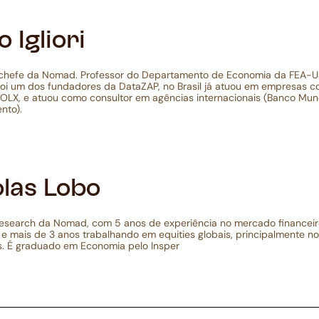
o Igliori
hefe da Nomad. Professor do Departamento de Economia da FEA-US
oi um dos fundadores da DataZAP, no Brasil já atuou em empresas co
OLX, e atuou como consultor em agências internacionais (Banco Mun
nto).
olas Lobo
Research da Nomad, com 5 anos de experiência no mercado financei
e mais de 3 anos trabalhando em equities globais, principalmente 
s. É graduado em Economia pelo Insper