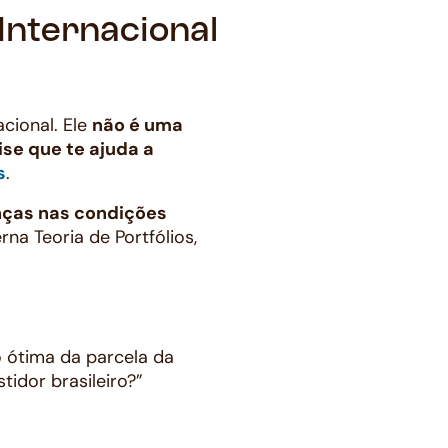
Internacional
cional. Ele
não é uma
se que te ajuda a
s
.
nças nas condições
na Teoria de Portfólios,
o ótima da parcela da
tidor brasileiro?”