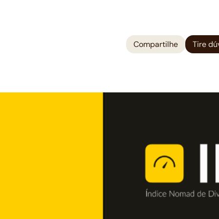
Compartilhe
Tire dú