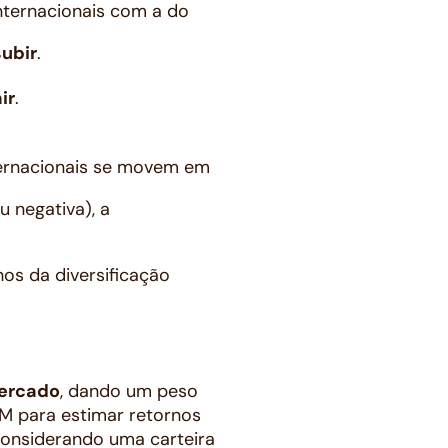
nternacionais com a do
subir
.
ir
.
nternacionais se movem em
u negativa), a
hos da diversificação
mercado
, dando um peso
M para estimar retornos
considerando uma carteira