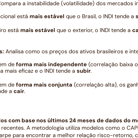
ompara a instabilidade (volatilidade) dos mercados i
cional está
mais estável
que o Brasil, o INDI tende a
iro está
mais estável
que o exterior, o INDI tende a
ca
s:
Analisa como os preços dos ativos brasileiros e i
vem de
forma mais independente
(correlação baixa o
na mais eficaz e o INDI tende a
subir
.
vem de
forma mais conjunta
(correlação alta), os gan
nde a
cair
.
dos com base nos últimos 24 meses de dados do 
 recentes. A metodologia utiliza modelos como o CAP
arpe para encontrar a melhor relação risco-retorno, 