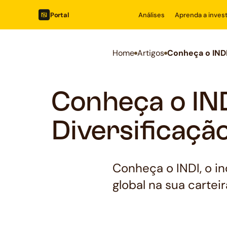
Portal
Análises
Aprenda a invest
Home
Artigos
Conheça o INDI
Conheça o IND
Diversificaçã
Conheça o INDI, o i
global na sua cartei