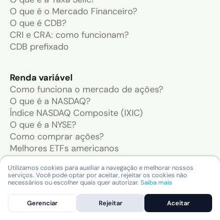
O que é o Mercado Financeiro?
O que é CDB?
CRI e CRA: como funcionam?
CDB prefixado
Renda variável
Como funciona o mercado de ações?
O que é a NASDAQ?
Índice NASDAQ Composite (IXIC)
O que é a NYSE?
Como comprar ações?
Melhores ETFs americanos
Como analisar uma ação?
Utilizamos cookies para auxiliar a navegação e melhorar nossos
O que são as Sete Magníficas?
serviços. Você pode optar por aceitar, rejeitar os cookies não
necessários ou escolher quais quer autorizar.
Saiba mais
Ferramentas
Gerenciar
Rejeitar
Aceitar
Simulador de aposentadoria