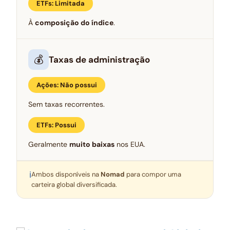
ETFs: Limitada
À
composição do índice
.
💰
Taxas de administração
Ações: Não possui
Sem taxas recorrentes.
ETFs: Possui
Geralmente
muito baixas
nos EUA.
ℹ
Ambos disponíveis na
Nomad
para compor uma
carteira global diversificada.