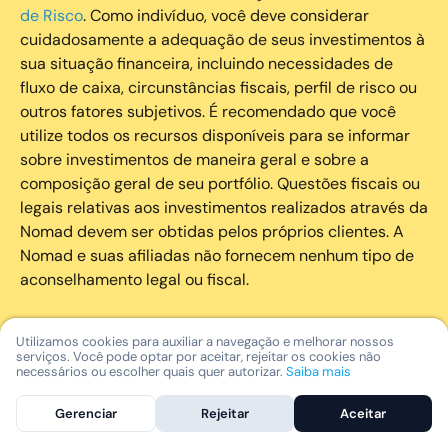
de Risco
. Como indivíduo, você deve considerar
cuidadosamente a adequação de seus investimentos à
sua situação financeira, incluindo necessidades de
fluxo de caixa, circunstâncias fiscais, perfil de risco ou
outros fatores subjetivos. É recomendado que você
utilize todos os recursos disponíveis para se informar
sobre investimentos de maneira geral e sobre a
composição geral de seu portfólio. Questões fiscais ou
legais relativas aos investimentos realizados através da
Nomad devem ser obtidas pelos próprios clientes. A
Nomad e suas afiliadas não fornecem nenhum tipo de
aconselhamento legal ou fiscal.
A Nomad Wealth Management Ltda. (“Nomad Wealth”),
Utilizamos cookies para auxiliar a navegação e melhorar nossos
é uma entidade que atua como consultor de Valores
serviços. Você pode optar por aceitar, rejeitar os cookies não
necessários ou escolher quais quer autorizar.
Saiba mais
Mobiliários autorizado pela CVM atuando de forma
independente em território brasileiro. Ao contratar
Gerenciar
Rejeitar
Aceitar
seus serviços, o cliente pode receber recomendações
personalizadas e orientações estratégicas