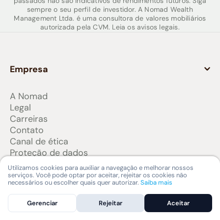
passados não são indicativos de rendimentos futuros. Siga
sempre o seu perfil de investidor. A Nomad Wealth
Management Ltda. é uma consultora de valores mobiliários
autorizada pela CVM. Leia os avisos legais.
Empresa
A Nomad
Legal
Carreiras
Contato
Canal de ética
Proteção de dados
Tarifas Nomad
Utilizamos cookies para auxiliar a navegação e melhorar nossos
serviços. Você pode optar por aceitar, rejeitar os cookies não
Produtos e serviços
necessários ou escolher quais quer autorizar.
Saiba mais
Gerenciar
Rejeitar
Aceitar
Conta internacional