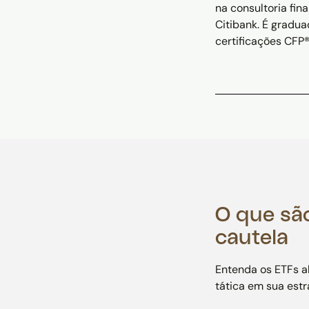
na consultoria fi
Citibank. É gradu
certificações CFP®
O que sã
cautela
Entenda os ETFs a
tática em sua estr