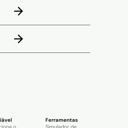
iável
Ferramentas
ciona o
Simulador de