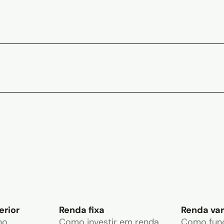
erior
Renda fixa
Renda var
no
Como investir em renda
Como fun