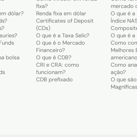
fixa?
mercado 
em dólar?
Renda fixa em dólar
O que é 
ds?
Certificates of Deposit
Índice N
s?
(CDs)
Composite
suries?
O que é a Taxa Selic?
O que é a
Funds
O que é o Mercado
Como com
Financeiro?
Melhores 
na bolsa
O que é CDB?
american
CRI e CRA: como
Como anal
ds
funcionam?
ação?
CDB prefixado
O que são
Magnífica