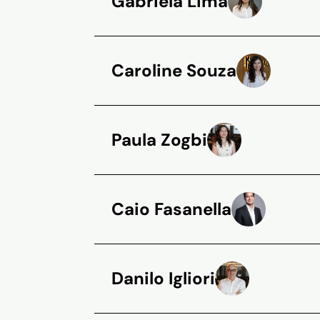
Gabriela Lima
Caroline Souza
Paula Zogbi
Caio Fasanella
Danilo Igliori