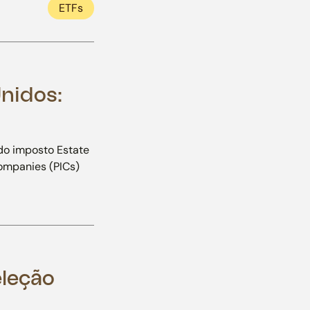
ETFs
nidos:
do imposto Estate
Companies (PICs)
eleção