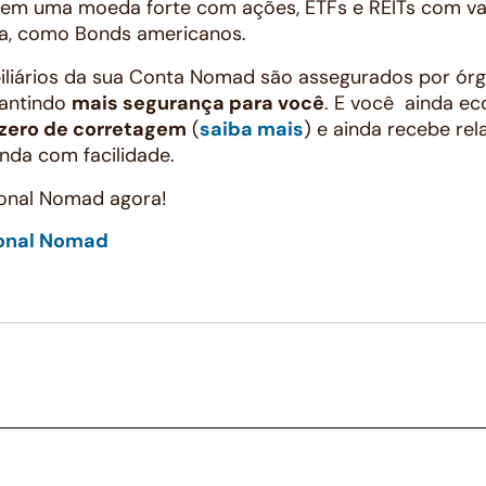
o em uma moeda forte com ações, ETFs e REITs com val
ixa, como Bonds americanos.
biliários da sua Conta Nomad são assegurados por ór
rantindo
mais segurança para você
. E você ainda e
 zero de corretagem
(
saiba mais
) e ainda recebe re
nda com facilidade.
ional Nomad agora!