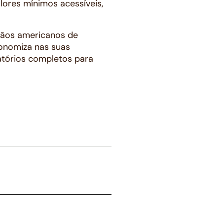
ores mínimos acessíveis,
gãos americanos de
conomiza nas suas
latórios completos para