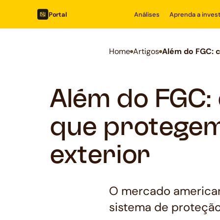
Portal
Análises
Aprenda a invest
Home
Artigos
Além do FGC: 
Além do FGC:
que protegem
exterior
O mercado american
sistema de proteçã