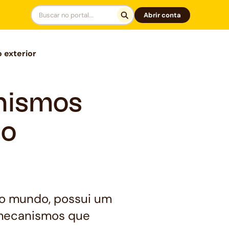
Abrir conta
 exterior
nismos
no
do mundo, possui um
 mecanismos que