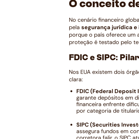
O conceito d
No cenário financeiro glob
pela
segurança jurídica e 
porque o país oferece um a
proteção é testado pelo 
FDIC e SIPC: Pil
Nos EUA existem dois órgão
clara:
FDIC (Federal Deposit 
garante depósitos em di
financeira enfrente difi
por categoria de titular
SIPC (Securities Invest
assegura fundos em cont
corretora falir, o SIPC 