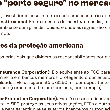
e “porto seguro” no merca
al, investidores buscam o mercado americano não ape
institucional
. Em momentos de incerteza mundial, o ca
mbiente com grande liquidez e onde as regras são cl
tempo.
ares da proteção americana
s principais que dividem as responsabilidades por ev
Insurance Corporation):
É o equivalente ao FGC para 
nheiro em bancos membros, protegendo o correntista 
culdades. Ele assegura até US$250 mil por depositante,
idade (como conta titular e conjunta, por exemplo)
or Protection Corporation):
Este é o escudo do inves
a, o SIPC protege os seus ativos (ações, ETFs e outros
atua para garantir que seus ativos financeiros custodi