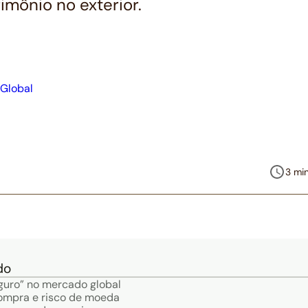
imônio no exterior.
3 min
do
guro” no mercado global
ompra e risco de moeda