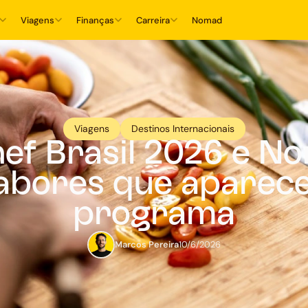
Viagens
Finanças
Carreira
Nomad
Viagens
Destinos Internacionais
f Brasil 2026 e No
sabores que aparec
programa
Marcos Pereira
10/6/2026