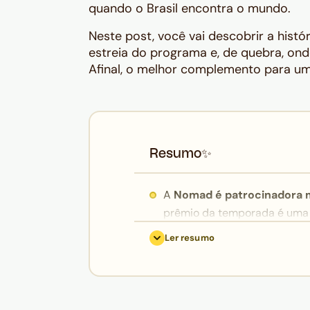
quando o Brasil encontra o mundo.
Neste post, você vai descobrir a hist
estreia do programa e, de quebra, on
Afinal, o melhor complemento para uma
Resumo
✨
A
Nomad é patrocinadora m
prêmio da temporada é uma
Lisboa com o chef Olivier d
Ler resumo
Internacional Nomad.
Os seis pratos do primeiro e
tradicional (Portugal), risoto
nhoque na manteiga e sálvia 