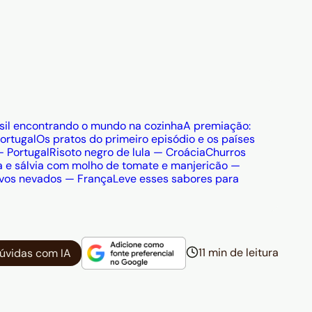
to no mundo: da Chocolatería San Ginés
894, às konobas de Split onde o crni
nte, passando pelas brasseries
a para quem quer explorar a
como roteiro de viagem, cada receita
sil encontrando o mundo na cozinha
A premiação:
 rotas de comércio e a identidade de um
ortugal
Os pratos do primeiro episódio e os países
— Portugal
Risoto negro de lula — Croácia
Churros
 e sálvia com molho de tomate e manjericão —
l Nomad
, dá para pagar em qualquer um
vos nevados — França
Leve esses sabores para
o de Débito Internacional, sem burocracia
em Dubrovnik à sobremesa em Lyon.
11 min de leitura
dúvidas com IA