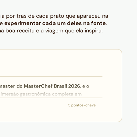
ória por trás de cada prato que apareceu na
de
experimentar cada um deles na fonte
.
 boa receita é a viagem que ela inspira.
aster do MasterChef Brasil 2026
, e o
 imersão gastronômica completa em
a Costa no Time Out Market, usando a Conta
5 pontos-chave
pisódio têm um país por trás: bacalhau
 negro de lula (Croácia), churros (Espanha),
(Itália), goulash com Spätzle (Alemanha) e