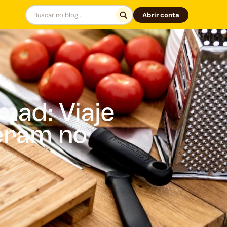
Abrir conta
mad: Viaje
eram no