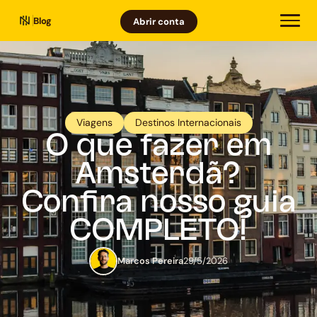
Blog
Abrir conta
Viagens
Destinos Internacionais
O que fazer em
Amsterdã?
Confira nosso guia
COMPLETO!
Marcos Pereira
29/5/2026