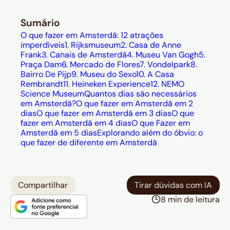
Sumário
O que fazer em Amsterdã: 12 atrações
imperdíveis
1. Rijksmuseum
2. Casa de Anne
Frank
3. Canais de Amsterdã
4. Museu Van Gogh
5.
Praça Dam
6. Mercado de Flores
7. Vondelpark
8.
Bairro De Pijp
9. Museu do Sexo
10. A Casa
Rembrandt
11. Heineken Experience
12. NEMO
Science Museum
Quantos dias são necessários
em Amsterdã?
O que fazer em Amsterdã em 2
dias
O que fazer em Amsterdã em 3 dias
O que
fazer em Amsterdã em 4 dias
O que Fazer em
Amsterdã em 5 dias
Explorando além do óbvio: o
que fazer de diferente em Amsterdã
Compartilhar
Tirar dúvidas com IA
8 min de leitura