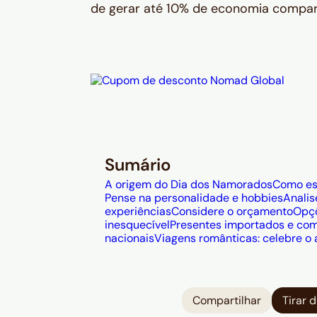
de gerar até 10% de economia compara
Sumário
A origem do Dia dos Namorados
Como esc
Pense na personalidade e hobbies
Analis
experiências
Considere o orçamento
Opçõ
inesquecível
Presentes importados e com
nacionais
Viagens românticas: celebre o
Compartilhar
Tirar 