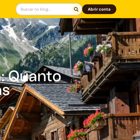
Abrir conta
a: Quanto
as