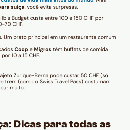
 custos de vida mais altos do mundo
. Mas
ara suíça
, você evita surpresas.
 Ibis Budget custa entre 100 e 150 CHF por
50-70 CHF.
s. Um prato principal em um restaurante comum
cados
Coop
e
Migros
têm buffets de comida
 por 10 a 15 CHF.
rajeto Zurique-Berna pode custar 50 CHF (só
de trem (como o Swiss Travel Pass) costumam
ocar muito.
ça: Dicas para todas as