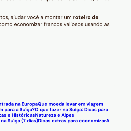
stos, ajudar você a montar um
roteiro de
 como economizar francos valiosos usando as
ntrada na Europa
Que moeda levar em viagem
 para a Suíça?
O que fazer na Suíça: Dicas para
as e Históricas
Natureza e Alpes
na Suíça (7 dias)
Dicas extras para economizar
A