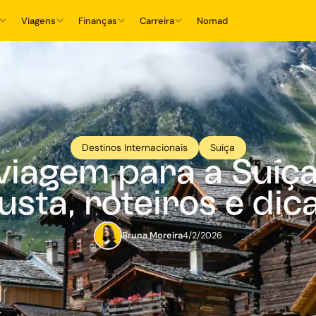
Viagens
Finanças
Carreira
Nomad
Destinos Internacionais
Suíça
viagem para a Suíç
usta, roteiros e dic
Bruna Moreira
4/2/2026