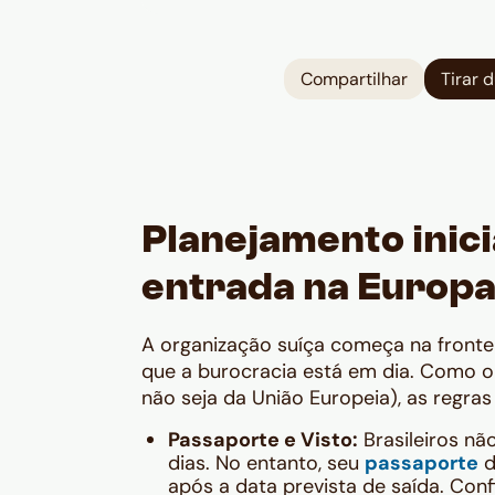
Compartilhar
Tirar 
Planejamento inic
entrada na Europ
A organização suíça começa na fronteir
que a burocracia está em dia. Como o
não seja da União Europeia), as regra
Passaporte e Visto:
Brasileiros nã
dias. No entanto, seu
passaporte
d
após a data prevista de saída. Conf