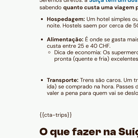
Seremos diretos: a
Suíça tem um dos
sabendo
quanto custa uma viagem p
Hospedagem:
Um hotel simples ou
noite. Hostels saem por cerca de 
Alimentação:
É onde se gasta mai
custa entre 25 e 40 CHF.
Dica de economia:
Os supermer
pronta (quente e fria) excelentes
Transporte:
Trens são caros. Um t
ida) se comprado na hora. Passes 
valer a pena para quem vai se desl
{{cta-trips}}
O que fazer na Suí