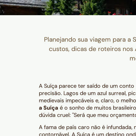
Planejando sua viagem para a 
custos, dicas de roteiros no
mo
A Suíça parece ter saído de um conto 
precisão. Lagos de um azul surreal, pi
medievais impecáveis e, claro, o mel
a Suíça
é o sonho de muitos brasilei
dúvida cruel: "Será que meu orçament
A fama de país caro não é infundada,
contornável. A Suíça é um destino onde