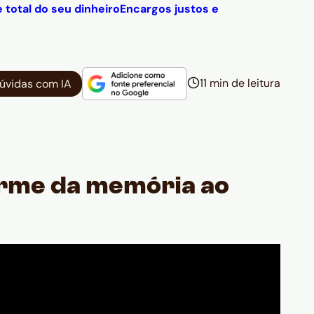
 total do seu dinheiro
Encargos justos e
11 min de leitura
dúvidas com IA
arme da memória ao