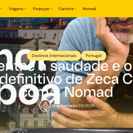
Viagens
Finanças
Carreira
Nomad
Destinos Internacionais
Portugal
entre a saudade e o
 definitivo de Zeca
com a Nomad
Zeca Camargo
2/6/2026