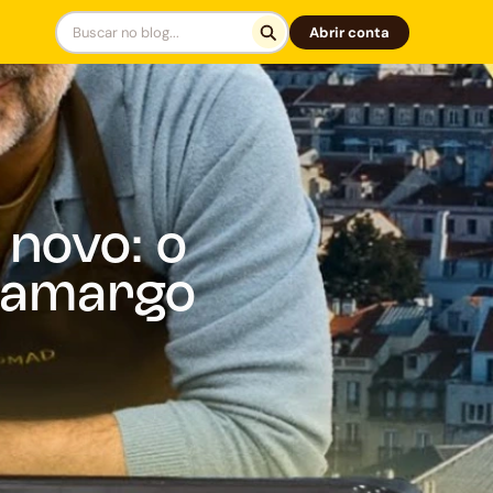
Abrir conta
 novo: o
 Camargo