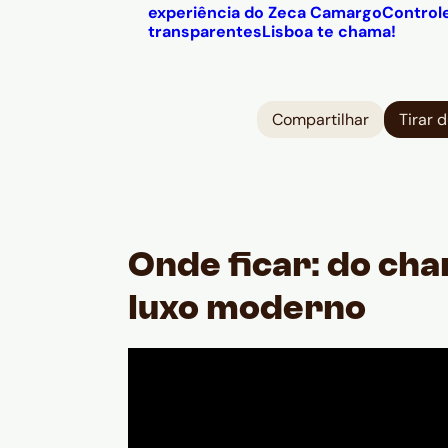
experiência do Zeca Camargo
Controle
transparentes
Lisboa te chama!
Compartilhar
Tirar 
Onde ficar: do ch
luxo moderno