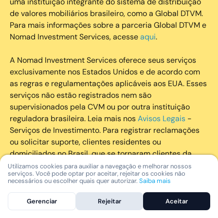
uma instituição integrante do sistema de distribuição
de valores mobiliários brasileiro, como a Global DTVM.
Para mais informações sobre a parceria Global DTVM e
Nomad Investment Services, acesse
aqui
.
A Nomad Investment Services oferece seus serviços
exclusivamente nos Estados Unidos e de acordo com
as regras e regulamentações aplicáveis aos EUA. Esses
serviços não estão registrados nem são
supervisionados pela CVM ou por outra instituição
reguladora brasileira. Leia mais nos
Avisos Legais
-
Serviços de Investimento. Para registrar reclamações
ou solicitar suporte, clientes residentes ou
domiciliados no Brasil, que se tornaram clientes da
Nomad Investement Services por meio da Global DTVM,
Utilizamos cookies para auxiliar a navegação e melhorar nossos
serviços. Você pode optar por aceitar, rejeitar os cookies não
estão convidados a entrar em contato conosco em
necessários ou escolher quais quer autorizar.
Saiba mais
support@nomadglobal.com ou +55 (11) 4200-0204
(Brasil) / +1 (888) 998-2261 (EUA).
Gerenciar
Rejeitar
Aceitar