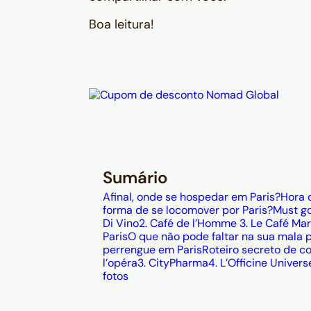
Boa leitura!
Sumário
Afinal, onde se hospedar em Paris?
Hora 
forma de se locomover por Paris?
Must go
Di Vino
2. Café de l’Homme
3. Le Café Mar
Paris
O que não pode faltar na sua mala p
perrengue em Paris
Roteiro secreto de c
l’opéra
3. CityPharma
4. L’Officine Univers
fotos