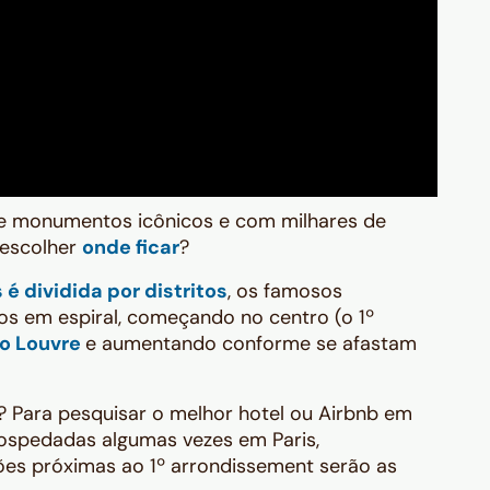
s e monumentos icônicos e com milhares de
escolher
onde ficar
?
s é dividida por distritos
, os famosos
os em espiral, começando no centro (o 1º
o Louvre
e aumentando conforme se afastam
? Para pesquisar o melhor hotel ou Airbnb em
hospedadas algumas vezes em Paris,
es próximas ao 1º arrondissement serão as