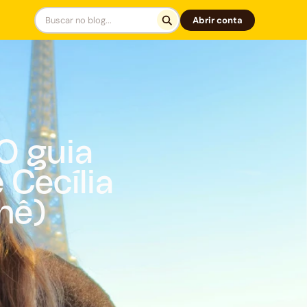
Abrir conta
 O guia
 Cecília
hê)