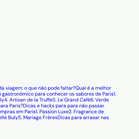
da viagem: o que não pode faltar?
Qual é a melhor
 gastronômico para conhecer os sabores de Paris
1.
ly
4. Artisan de la Truffe
5. Le Grand Café
6. Verde
ara Paris?
Dicas e hacks para para não passar
ompras em Paris
1. Passion Luxe
2. Fragrance de
elle Buly
5. Mariage Frères
Dicas para arrasar nas