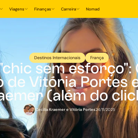
Viagens
Finanças
Carreira
Nomad
Destinos Internacionais
França
"chic sem esforço":
 de Vitória Portes e
aemer (além do clic
Cecília Kraemer e Vitória Portes
24/11/2025