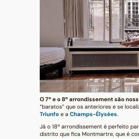
O 7º e o 8º arrondissement são no
“baratos” que os anteriores e se loc
Triunfo
e a
Champs-Élysées
.
Já o 18º arrondissement é perfeito p
distrito que fica Montmartre, que é co