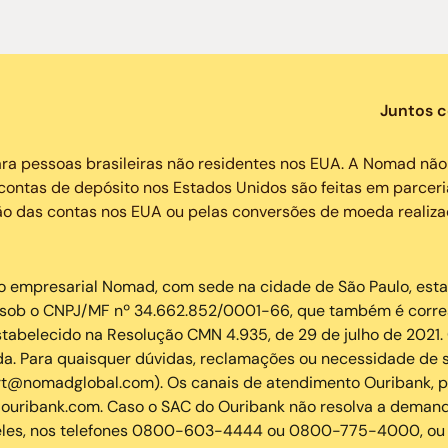
Juntos 
a pessoas brasileiras não residentes nos EUA. A Nomad não
contas de depósito nos Estados Unidos são feitas em parceri
ão das contas nos EUA ou pelas conversões de moeda realiza
empresarial Nomad, com sede na cidade de São Paulo, estado 
da sob o CNPJ/MF nº 34.662.852/0001-66, que também é corre
abelecido na Resolução CMN 4.935, de 29 de julho de 2021. O
a. Para quaisquer dúvidas, reclamações ou necessidade de su
t@nomadglobal.com). Os canais de atendimento Ouribank, p
ibank.com. Caso o SAC do Ouribank não resolva a demanda
eles, nos telefones 0800-603-4444 ou 0800-775-4000, ou 