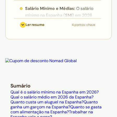
Salário Mínimo e Médias:
O salário
mínimo na Espanha (
SMI
) em 2026
é de
1.220 €
, valor que serve de
Ler resumo
4 pontos-chave
base para quem está começando,
como garçons, que ganham em
média 1.166 €. Para quem busca
oportunidades mais lucrativas, as
maiores médias salariais estão
concentradas em
Madri (1.631 €)
e
Barcelona (1.460 €)
, com
profissões especializadas (como
engenharia) podendo ultrapassar os
Sumário
60 mil euros anuais;
Qual é o salário mínimo na Espanha em 2026?
O Peso do Aluguel:
Moradia é o
Qual o salário médio em 2026 da Espanha?
Quanto custa um aluguel na Espanha?
Quanto
item que mais varia no orçamento.
ganha um garçom na Espanha?
Quanto se gasta
Em cidades badaladas como Madri
com alimentação na Espanha?
Trabalhar na
Espanha vale a pena?