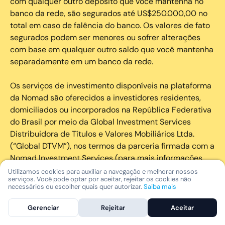
com qualquer outro depósito que você mantenha no
banco da rede, são segurados até US$250.000,00 no
total em caso de falência do banco. Os valores de fato
segurados podem ser menores ou sofrer alterações
com base em qualquer outro saldo que você mantenha
separadamente em um banco da rede.
Os serviços de investimento disponíveis na plataforma
da Nomad são oferecidos a investidores residentes,
domiciliados ou incorporados na República Federativa
do Brasil por meio da Global Investment Services
Distribuidora de Títulos e Valores Mobiliários Ltda.
(“Global DTVM”), nos termos da parceria firmada com a
Nomad Investment Services (para mais informações,
acesse o documento Parceria Global DTVM
aqui
).
Utilizamos cookies para auxiliar a navegação e melhorar nossos
serviços. Você pode optar por aceitar, rejeitar os cookies não
necessários ou escolher quais quer autorizar.
Saiba mais
A Global DTVM é uma distribuidora de títulos e valores
mobiliários devidamente autorizada a funcionar pelo
Gerenciar
Rejeitar
Aceitar
Banco Central do Brasil (“BCB”) e registrada como