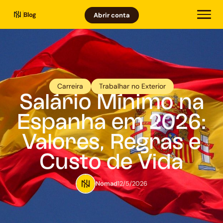
Blog
Abrir conta
Carreira
Trabalhar no Exterior
Salário Mínimo na
Espanha em 2026:
Valores, Regras e
Custo de Vida
Nomad
12/5/2026