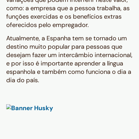
estudos sem passar aperto;
como: a empresa que a pessoa trabalha, as
Vale a Pena?
Sim, tanto para
funções exercidas e os benefícios extras
trabalho presencial quanto remoto.
oferecidos pelo empregador.
A estabilidade do euro frente ao real
Atualmente, a Espanha tem se tornado um
torna a remuneração espanhola
destino muito popular para pessoas que
muito interessante para brasileiros.
desejam fazer um intercâmbio internacional,
Com um bom planejamento e o uso
e por isso é importante aprender a língua
de uma conta internacional para
gerenciar seus euros, é
espanhola e também como funciona o dia a
perfeitamente possível viver com
dia do país.
qualidade de vida e segurança em
solo espanhol.