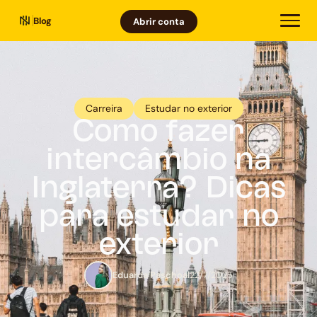
Blog
Abrir conta
Carreira
Estudar no exterior
Como fazer
intercâmbio na
Inglaterra? Dicas
para estudar no
exterior
Eduarda Paschoal
22/7/2025