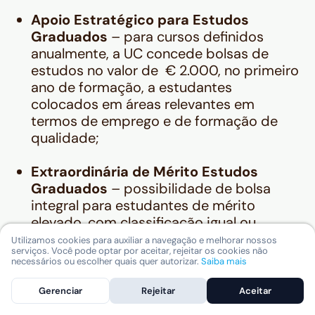
Apoio Estratégico para Estudos
Graduados
– para cursos definidos
anualmente, a UC concede bolsas de
estudos no valor de € 2.000, no primeiro
ano de formação, a estudantes
colocados em áreas relevantes em
termos de emprego e de formação de
qualidade;
Extraordinária de Mérito Estudos
Graduados
– possibilidade de bolsa
integral para estudantes de mérito
elevado, com classificação igual ou
superior a 180 pontos e que comprovem
Utilizamos cookies para auxiliar a navegação e melhorar nossos
serviços. Você pode optar por aceitar, rejeitar os cookies não
não ter condições de arcar com os
necessários ou escolher quais quer autorizar.
Saiba mais
custos acadêmicos.
Gerenciar
Rejeitar
Aceitar