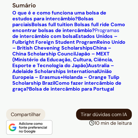
Sumário
O que é e como funciona uma bolsa de
estudos para intercâmbio?
Bolsas
parciais
Bolsas full tuition
Bolsas full ride
Como
encontrar bolsas de intercâmbio?
Programas
de intercâmbio com bolsa
Estados Unidos –
Fulbright Foreign Student Program
Reino Unido
– British Chevening Scholarships
China –
China Scholarship Council
Japão – MEXT
(Ministério da Educação, Cultura, Ciência,
Esporte e Tecnologia do Japão)
Australia –
Adelaide Scholarships International
União
Europeia – Erasmus+
Holanda – Orange Tulip
Scholarship Brazil
Como fazer intercâmbio de
graça?
Bolsa de intercâmbio para Portugal
Compartilhar
Tirar dúvidas com IA
10 min de leitura