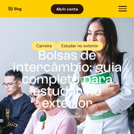
Blog
Abrir conta
Carreira
Estudar no exterior
Bolsas de
intercâmbio: guia
completo para
estudar no
exterior
Eduarda Paschoal
22/7/2025