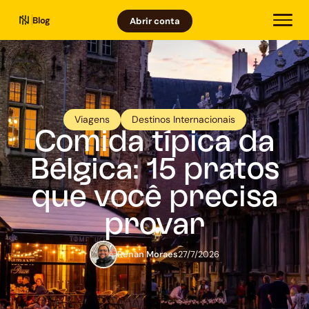
Blog
Abrir conta
Viagens
Destinos Internacionais
Comida típica da
Bélgica: 15 pratos
que você precisa
provar
Renan Moraes
27/7/2026