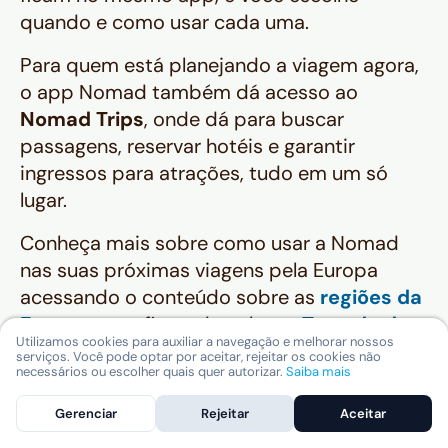
quando e como usar cada uma.
Para quem está planejando a viagem agora,
o app Nomad também dá acesso ao
Nomad Trips
, onde dá para buscar
passagens, reservar hotéis e garantir
ingressos para atrações, tudo em um só
lugar.
Conheça mais sobre como usar a Nomad
nas suas próximas viagens pela Europa
acessando o conteúdo sobre as
regiões da
Europa
e confira tudo sobre o
Tratado de
Utilizamos cookies para auxiliar a navegação e melhorar nossos
Schengen
se estiver planejando passar por
serviços. Você pode optar por aceitar, rejeitar os cookies não
necessários ou escolher quais quer autorizar.
Saiba mais
mais de um país durante a viagem.
Gerenciar
Rejeitar
Aceitar
A culinária belga é uma das mais ricas e