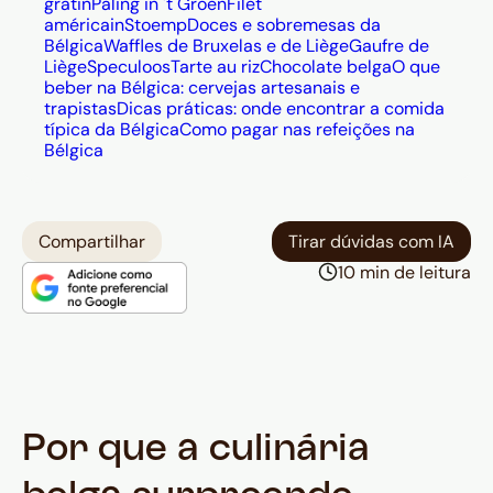
gratin
Paling in 't Groen
Filet
américain
Stoemp
Doces e sobremesas da
caramelizados), além do chocolate
Bélgica
Waffles de Bruxelas e de Liège
Gaufre de
artesanal de marcas como Godiva,
Liège
Speculoos
Tarte au riz
Chocolate belga
O que
Neuhaus e Leônidas.
beber na Bélgica: cervejas artesanais e
trapistas
Dicas práticas: onde encontrar a comida
A Bélgica também é referência
típica da Bélgica
Como pagar nas refeições na
mundial em cervejas: com mais de
Bélgica
mil tipos produzidos, os estilos
trapistas (Chimay, Westmalle, Orval)
e lambic estão entre os mais
Compartilhar
Tirar dúvidas com IA
respeitados do mundo.
10 min de leitura
Por que a culinária