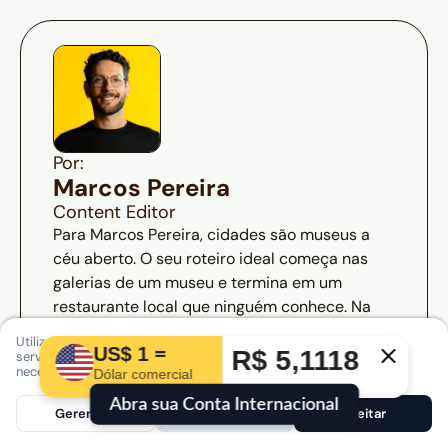
Por:
Marcos Pereira
Content Editor
Para Marcos Pereira, cidades são museus a
céu aberto. O seu roteiro ideal começa nas
galerias de um museu e termina em um
restaurante local que ninguém conhece. Na
Nomad, compartilha roteiros para quem viaja
Utilizamos cookies para auxiliar a navegação e melhorar nossos
US$ 1 =
para absorver o máximo de cultura, arte e
R$ 5,1118
serviços. Você pode optar por aceitar, rejeitar os cookies não
necessários ou escolher quais quer autorizar.
Saiba mais
Dólar comercial
sabor que uma metrópole pode oferecer.
Abra sua Conta Internacional
Gerenciar
Rejeitar
Aceitar