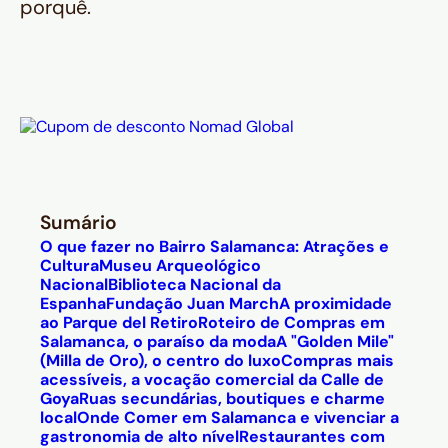
porquê.
Sumário
O que fazer no Bairro Salamanca: Atrações e
Cultura
Museu Arqueológico
Nacional
Biblioteca Nacional da
Espanha
Fundação Juan March
A proximidade
ao Parque del Retiro
Roteiro de Compras em
Salamanca, o paraíso da moda
A "Golden Mile"
(Milla de Oro), o centro do luxo
Compras mais
acessíveis, a vocação comercial da Calle de
Goya
Ruas secundárias, boutiques e charme
local
Onde Comer em Salamanca e vivenciar a
gastronomia de alto nível
Restaurantes com