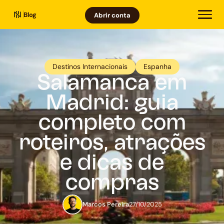
Blog
Abrir conta
Destinos Internacionais
Espanha
Salamanca em
Madrid: guia
completo com
roteiros, atrações
e dicas de
compras
Marcos Pereira
27/10/2025