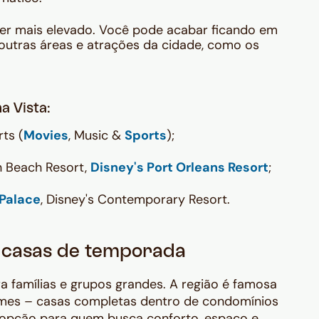
r mais elevado. Você pode acabar ficando em
outras áreas e atrações da cidade, como os
a Vista:
rts (
Movies
, Music &
Sports
);
n Beach Resort,
Disney's Port Orleans Resort
;
 Palace
, Disney's Contemporary Resort.
s casas de temporada
 famílias e grupos grandes. A região é famosa
omes
– casas completas dentro de condomínios
a opção para quem busca conforto, espaço e