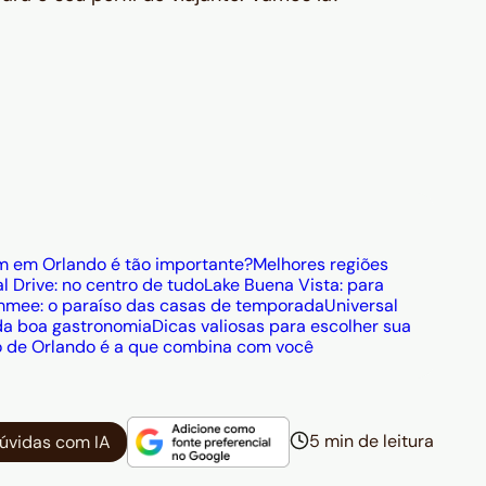
m em Orlando é tão importante?
Melhores regiões
al Drive: no centro de tudo
Lake Buena Vista: para
mmee: o paraíso das casas de temporada
Universal
e da boa gastronomia
Dicas valiosas para escolher sua
o de Orlando é a que combina com você
5 min de leitura
dúvidas com IA