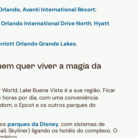
 Orlando
,
Avanti International Resort
;
 Orlando International Drive North
,
Hyatt
riott Orlando Grande Lakes
.
uem quer viver a magia da
 World, Lake Buena Vista é a sua região. Ficar
24 horas por dia, com uma conveniência
gdom, o Epcot e os outros parques do
dos
parques da Disney
, com sistemas de
ail, Skyliner) ligando os hotéis do complexo. O
mático.