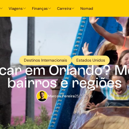
Viagens
Finanças
Carreira
Nomad
Destinos Internacionais
Estados Unidos
icar em Orlando? M
bairros e regiões
Marcos Pereira
25/3/2026