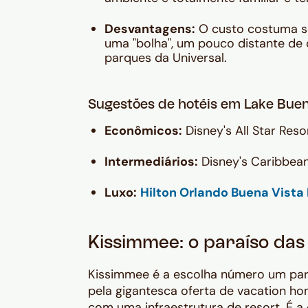
Desvantagens:
O custo costuma se
uma "bolha", um pouco distante de 
parques da Universal.
Sugestões de hotéis em Lake Buen
Econômicos:
Disney's All Star Reso
Intermediários:
Disney's Caribbea
Luxo:
Hilton Orlando Buena Vista
Kissimmee: o paraíso da
Kissimmee é a escolha número um para
pela gigantesca oferta de
vacation h
com uma infraestrutura de resort. É 