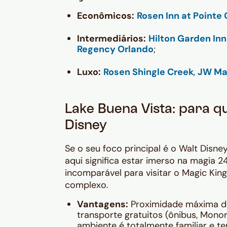
Econômicos:
Rosen Inn at Pointe
Intermediários:
Hilton Garden Inn
Regency Orlando
;
Luxo:
Rosen Shingle Creek
,
JW Mar
Lake Buena Vista: para q
Disney
Se o seu foco principal é o Walt Disney
aqui significa estar imerso na magia 
incomparável para visitar o Magic Kin
complexo.
Vantagens:
Proximidade máxima 
transporte gratuitos (ônibus, Monor
ambiente é totalmente familiar e te