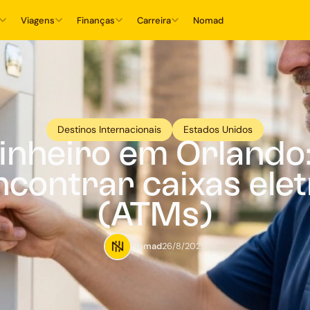
Viagens
Finanças
Carreira
Nomad
Destinos Internacionais
Estados Unidos
inheiro em Orlando
contrar caixas ele
(ATMs)
Nomad
26/8/2025