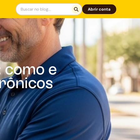
Abrir conta
: como e
trônicos