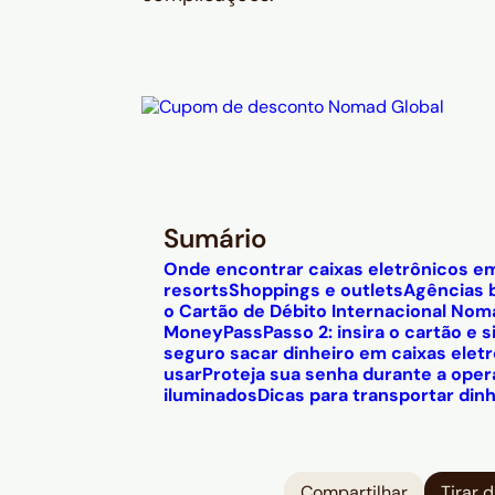
Sumário
Onde encontrar caixas eletrônicos e
resorts
Shoppings e outlets
Agências 
o Cartão de Débito Internacional Nom
MoneyPass
Passo 2: insira o cartão e 
seguro sacar dinheiro em caixas elet
usar
Proteja sua senha durante a ope
iluminados
Dicas para transportar di
Compartilhar
Tirar 