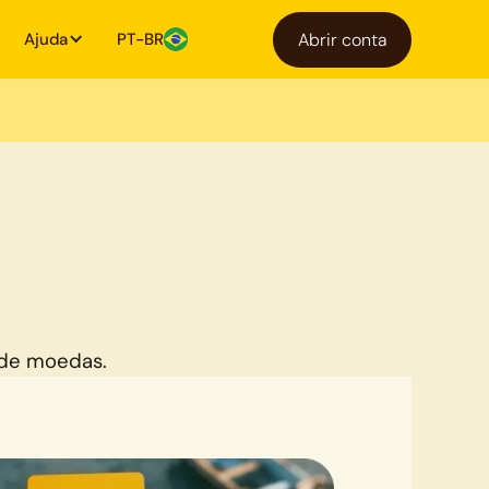
Ajuda
PT-BR
Abrir conta
 de moedas.