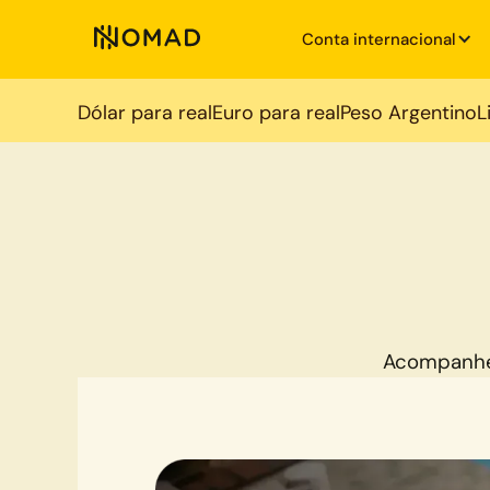
Conta internacional
Dólar para real
Euro para real
Peso Argentino
L
Acompanhe