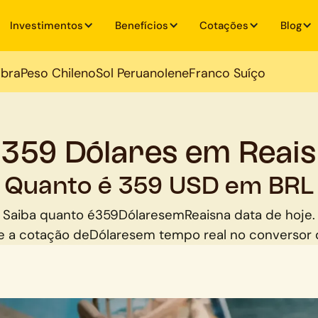
Investimentos
Benefícios
Cotações
Blog
ibra
Peso Chileno
Sol Peruano
Iene
Franco Suíço
359 Dólares em Reais
Quanto é 359 USD em BRL
Saiba quanto é
359
Dólares
em
Reais
na data de hoje.
 a cotação de
Dólares
em tempo real no conversor