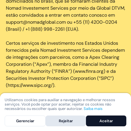
domiciliados no Brasil, que se tornaram clientes da
Nomad Investement Services por meio da Global DTVM,
estão convidados a entrar em contato conosco em
support@nomadglobal.com ou +55 (11) 4200-0204
(Brasil) / +1 (888) 998-2261 (EUA).
Certos serviços de investimento nos Estados Unidos
fornecidos pela Nomad Investment Services dependem
de integrações com parceiros, como a Apex Clearing
Corporation (“Apex”), membro da Financial Industry
Regulatory Authority (“FINRA”) (www.finra.org) e da
Securities Investor Protection Corporation (“SIPC”)
(https://www.sipc.org/).
A SIPC protege os valores mobiliários de clientes de
Utilizamos cookies para auxiliar a navegação e melhorar nossos
serviços. Você pode optar por aceitar, rejeitar os cookies não
seus membros em até US$ 250.000,00 para
necessários ou escolher quais quer autorizar.
Saiba mais
reclamações de dinheiro. Brochura explicativa
disponível mediante solicitação ou em www.sipc.org. O
Gerenciar
Rejeitar
Aceitar
SIPC não protege contra perdas de mercado e não