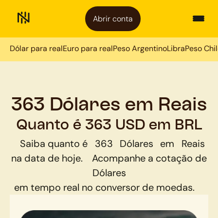
Abrir conta
Dólar para real
Euro para real
Peso Argentino
Libra
Peso Chi
363 Dólares em Reais
Quanto é 363 USD em BRL
Saiba quanto é
363
Dólares
em
Reais
na data de hoje.
Acompanhe a cotação de
Dólares
em tempo real no conversor de moedas.