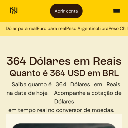
Abrir conta
Dólar para real
Euro para real
Peso Argentino
Libra
Peso Chi
364 Dólares em Reais
Quanto é 364 USD em BRL
Saiba quanto é
364
Dólares
em
Reais
na data de hoje.
Acompanhe a cotação de
Dólares
em tempo real no conversor de moedas.