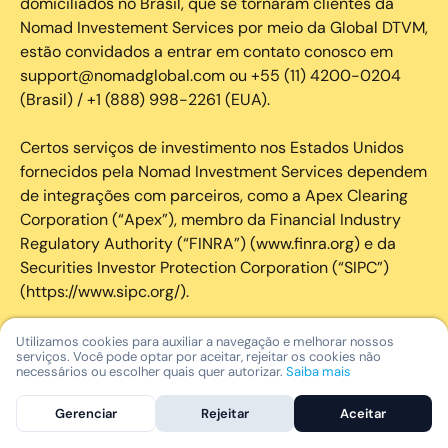
domiciliados no Brasil, que se tornaram clientes da
Nomad Investement Services por meio da Global DTVM,
estão convidados a entrar em contato conosco em
support@nomadglobal.com ou +55 (11) 4200-0204
(Brasil) / +1 (888) 998-2261 (EUA).
Certos serviços de investimento nos Estados Unidos
fornecidos pela Nomad Investment Services dependem
de integrações com parceiros, como a Apex Clearing
Corporation (“Apex”), membro da Financial Industry
Regulatory Authority (“FINRA”) (www.finra.org) e da
Securities Investor Protection Corporation (“SIPC”)
(https://www.sipc.org/).
A SIPC protege os valores mobiliários de clientes de
Utilizamos cookies para auxiliar a navegação e melhorar nossos
serviços. Você pode optar por aceitar, rejeitar os cookies não
seus membros em até US$ 250.000,00 para
necessários ou escolher quais quer autorizar.
Saiba mais
reclamações de dinheiro. Brochura explicativa
disponível mediante solicitação ou em www.sipc.org. O
Gerenciar
Rejeitar
Aceitar
SIPC não protege contra perdas de mercado e não