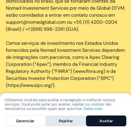
domiciliados no Brasil, que se tornaram clientes da
Nomad Investement Services por meio da Global DTVM,
estão convidados a entrar em contato conosco em
support@nomadglobal.com ou +55 (11) 4200-0204
(Brasil) / +1 (888) 998-2261 (EUA).
Certos serviços de investimento nos Estados Unidos
fornecidos pela Nomad Investment Services dependem
de integrações com parceiros, como a Apex Clearing
Corporation (“Apex”), membro da Financial Industry
Regulatory Authority (“FINRA”) (www.finra.org) e da
Securities Investor Protection Corporation (“SIPC”)
(https://www.sipc.org/).
A SIPC protege os valores mobiliários de clientes de
Utilizamos cookies para auxiliar a navegação e melhorar nossos
serviços. Você pode optar por aceitar, rejeitar os cookies não
seus membros em até US$ 250.000,00 para
necessários ou escolher quais quer autorizar.
Saiba mais
reclamações de dinheiro. Brochura explicativa
disponível mediante solicitação ou em www.sipc.org. O
Gerenciar
Rejeitar
Aceitar
SIPC não protege contra perdas de mercado e não