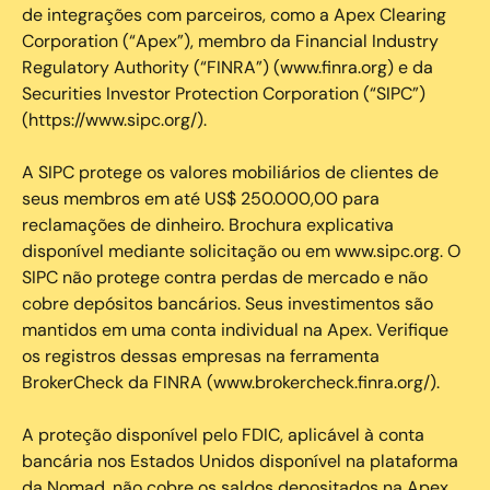
de integrações com parceiros, como a Apex Clearing
Corporation (“Apex”), membro da Financial Industry
Regulatory Authority (“FINRA”) (www.finra.org) e da
Securities Investor Protection Corporation (“SIPC”)
(https://www.sipc.org/).
A SIPC protege os valores mobiliários de clientes de
seus membros em até US$ 250.000,00 para
reclamações de dinheiro. Brochura explicativa
disponível mediante solicitação ou em www.sipc.org. O
SIPC não protege contra perdas de mercado e não
cobre depósitos bancários. Seus investimentos são
mantidos em uma conta individual na Apex. Verifique
os registros dessas empresas na ferramenta
BrokerCheck da FINRA (www.brokercheck.finra.org/).
A proteção disponível pelo FDIC, aplicável à conta
bancária nos Estados Unidos disponível na plataforma
da Nomad, não cobre os saldos depositados na Apex.