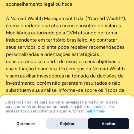
aconselhamento legal ou fiscal.
A Nomad Wealth Management Ltda. (“Nomad Wealth”),
é uma entidade que atua como consultor de Valores
Mobiliários autorizado pela CVM atuando de forma
independente em território brasileiro. Ao contratar
seus serviços, o cliente pode receber recomendações
personalizadas e orientações estratégicas
considerando seu perfil de risco, os seus objetivos e
sua situação financeira. Os serviços da Nomad Wealth
visam auxiliar investidores na tomada de decisões de
investimento, porém não garantem resultados e não
substituem sua análise. Informe-se sobre os riscos de
cada investimento e invista com responsabilidade.
Utilizamos cookies para auxiliar a navegação e melhorar nossos
serviços. Você pode optar por aceitar, rejeitar os cookies não
As marcas registradas, logotipos e marcas de serviço
necessários ou escolher quais quer autorizar.
Saiba mais
que aparecem nos Serviços, incluindo, mas não se
Gerenciar
Rejeitar
Aceitar
limitando à marca registrada “Nomad” são marcas
registradas e marcas de serviço da Nomad. Outros