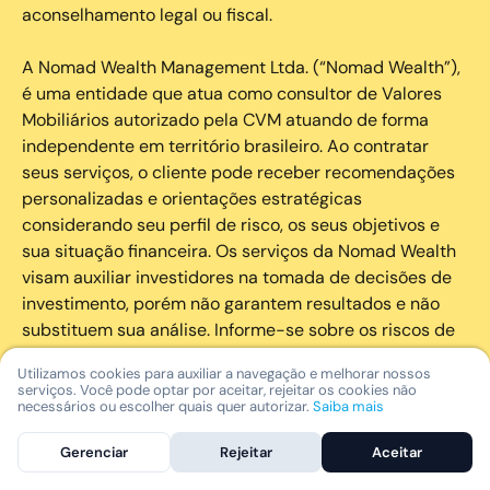
aconselhamento legal ou fiscal.
A Nomad Wealth Management Ltda. (“Nomad Wealth”),
é uma entidade que atua como consultor de Valores
Mobiliários autorizado pela CVM atuando de forma
independente em território brasileiro. Ao contratar
seus serviços, o cliente pode receber recomendações
personalizadas e orientações estratégicas
considerando seu perfil de risco, os seus objetivos e
sua situação financeira. Os serviços da Nomad Wealth
visam auxiliar investidores na tomada de decisões de
investimento, porém não garantem resultados e não
substituem sua análise. Informe-se sobre os riscos de
cada investimento e invista com responsabilidade.
Utilizamos cookies para auxiliar a navegação e melhorar nossos
serviços. Você pode optar por aceitar, rejeitar os cookies não
As marcas registradas, logotipos e marcas de serviço
necessários ou escolher quais quer autorizar.
Saiba mais
que aparecem nos Serviços, incluindo, mas não se
Gerenciar
Rejeitar
Aceitar
limitando à marca registrada “Nomad” são marcas
registradas e marcas de serviço da Nomad. Outros