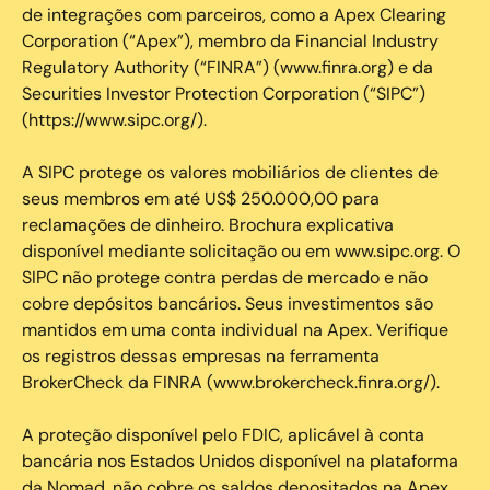
de integrações com parceiros, como a Apex Clearing
Corporation (“Apex”), membro da Financial Industry
Regulatory Authority (“FINRA”) (www.finra.org) e da
Securities Investor Protection Corporation (“SIPC”)
(https://www.sipc.org/).
A SIPC protege os valores mobiliários de clientes de
seus membros em até US$ 250.000,00 para
reclamações de dinheiro. Brochura explicativa
disponível mediante solicitação ou em www.sipc.org. O
SIPC não protege contra perdas de mercado e não
cobre depósitos bancários. Seus investimentos são
mantidos em uma conta individual na Apex. Verifique
os registros dessas empresas na ferramenta
BrokerCheck da FINRA (www.brokercheck.finra.org/).
A proteção disponível pelo FDIC, aplicável à conta
bancária nos Estados Unidos disponível na plataforma
da Nomad, não cobre os saldos depositados na Apex.