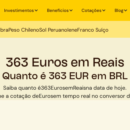
Investimentos
Benefícios
Cotações
Blog
ibra
Peso Chileno
Sol Peruano
Iene
Franco Suíço
363 Euros em Reais
Quanto é 363 EUR em BRL
Saiba quanto é
363
Euros
em
Reais
na data de hoje.
e a cotação de
Euros
em tempo real no conversor 