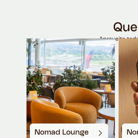
Que
Aproveite todo
Nomad Lounge
No