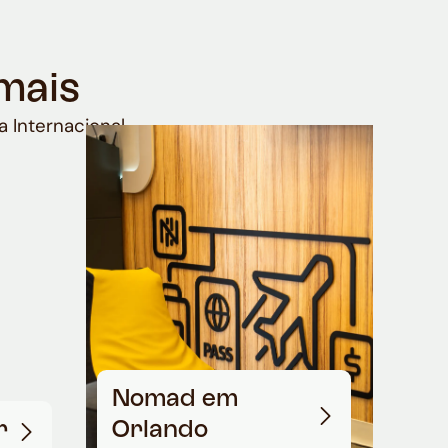
mais
a Internacional
Nomad em
r
Orlando