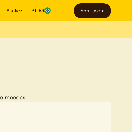
Ajuda
PT-BR
Abrir conta
de moedas.