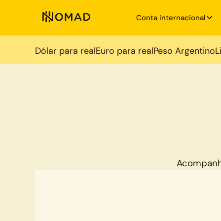
Conta internacional
Dólar para real
Euro para real
Peso Argentino
L
Acompanh