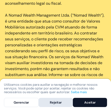
aconselhamento legal ou fiscal.
A Nomad Wealth Management Ltda. (“Nomad Wealth”),
é uma entidade que atua como consultor de Valores
Mobiliários autorizado pela CVM atuando de forma
independente em território brasileiro. Ao contratar
seus serviços, o cliente pode receber recomendações
personalizadas e orientações estratégicas
considerando seu perfil de risco, os seus objetivos e
sua situação financeira. Os serviços da Nomad Wealth
visam auxiliar investidores na tomada de decisões de
investimento, porém não garantem resultados e não
substituem sua análise. Informe-se sobre os riscos de
cada investimento e invista com responsabilidade.
Utilizamos cookies para auxiliar a navegação e melhorar nossos
serviços. Você pode optar por aceitar, rejeitar os cookies não
As marcas registradas, logotipos e marcas de serviço
necessários ou escolher quais quer autorizar.
Saiba mais
que aparecem nos Serviços, incluindo, mas não se
Gerenciar
Rejeitar
Aceitar
limitando à marca registrada “Nomad” são marcas
registradas e marcas de serviço da Nomad. Outros