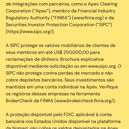
de integrações com parceiros, como a Apex Clearing
Corporation (“Apex”), membro da Financial Industry
Regulatory Authority (“FINRA”) (www.finra.org) e da
Securities Investor Protection Corporation (“SIPC”)
(https://www.sipc.org/).
A SIPC protege os valores mobiliários de clientes de
seus membros em até US$ 250.000,00 para
reclamações de dinheiro. Brochura explicativa
disponível mediante solicitação ou em www.sipc.org. O
SIPC não protege contra perdas de mercado e não
cobre depósitos bancários. Seus investimentos são
mantidos em uma conta individual na Apex. Verifique
os registros dessas empresas na ferramenta
BrokerCheck da FINRA (www.brokercheck.finra.org/).
A proteção disponível pelo FDIC, aplicável à conta
bancária nos Estados Unidos disponível na plataforma
da Nomad, não cobre os saldos depositados na Apex.