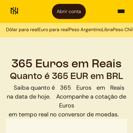
Abrir conta
Dólar para real
Euro para real
Peso Argentino
Libra
Peso Chi
365 Euros em Reais
Quanto é 365 EUR em BRL
Saiba quanto é
365
Euros
em
Reais
na data de hoje.
Acompanhe a cotação de
Euros
em tempo real no conversor de moedas.