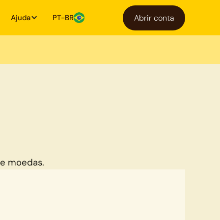
Ajuda
PT-BR
Abrir conta
de moedas.