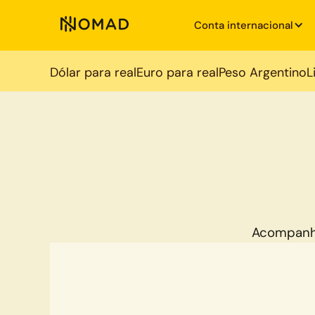
Conta internacional
Dólar para real
Euro para real
Peso Argentino
L
Acompanh