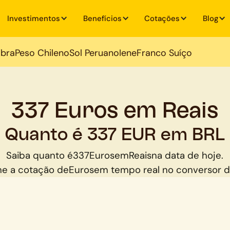
Investimentos
Benefícios
Cotações
Blog
ibra
Peso Chileno
Sol Peruano
Iene
Franco Suíço
337 Euros em Reais
Quanto é 337 EUR em BRL
Saiba quanto é
337
Euros
em
Reais
na data de hoje.
e a cotação de
Euros
em tempo real no conversor 