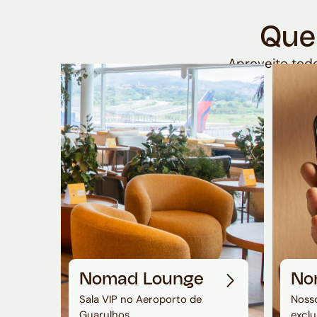
Que
Aproveite todo
Nomad Lounge
No
Sala VIP no Aeroporto de
Nosso
Guarulhos
exclu