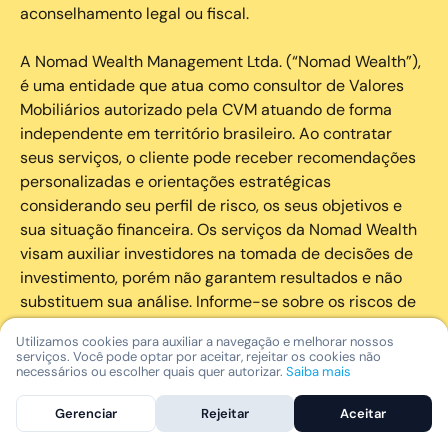
aconselhamento legal ou fiscal.
A Nomad Wealth Management Ltda. (“Nomad Wealth”),
é uma entidade que atua como consultor de Valores
Mobiliários autorizado pela CVM atuando de forma
independente em território brasileiro. Ao contratar
seus serviços, o cliente pode receber recomendações
personalizadas e orientações estratégicas
considerando seu perfil de risco, os seus objetivos e
sua situação financeira. Os serviços da Nomad Wealth
visam auxiliar investidores na tomada de decisões de
investimento, porém não garantem resultados e não
substituem sua análise. Informe-se sobre os riscos de
cada investimento e invista com responsabilidade.
Utilizamos cookies para auxiliar a navegação e melhorar nossos
serviços. Você pode optar por aceitar, rejeitar os cookies não
As marcas registradas, logotipos e marcas de serviço
necessários ou escolher quais quer autorizar.
Saiba mais
que aparecem nos Serviços, incluindo, mas não se
Gerenciar
Rejeitar
Aceitar
limitando à marca registrada “Nomad” são marcas
registradas e marcas de serviço da Nomad. Outros