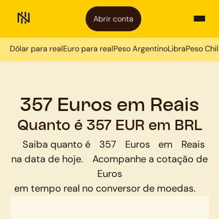
Abrir conta
Dólar para real
Euro para real
Peso Argentino
Libra
Peso Chi
357 Euros em Reais
Quanto é 357 EUR em BRL
Saiba quanto é
357
Euros
em
Reais
na data de hoje.
Acompanhe a cotação de
Euros
em tempo real no conversor de moedas.