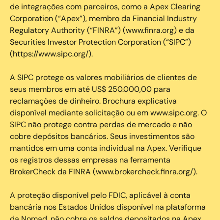
de integrações com parceiros, como a Apex Clearing
Corporation (“Apex”), membro da Financial Industry
Regulatory Authority (“FINRA”) (www.finra.org) e da
Securities Investor Protection Corporation (“SIPC”)
(https://www.sipc.org/).
A SIPC protege os valores mobiliários de clientes de
seus membros em até US$ 250.000,00 para
reclamações de dinheiro. Brochura explicativa
disponível mediante solicitação ou em www.sipc.org. O
SIPC não protege contra perdas de mercado e não
cobre depósitos bancários. Seus investimentos são
mantidos em uma conta individual na Apex. Verifique
os registros dessas empresas na ferramenta
BrokerCheck da FINRA (www.brokercheck.finra.org/).
A proteção disponível pelo FDIC, aplicável à conta
bancária nos Estados Unidos disponível na plataforma
da Nomad, não cobre os saldos depositados na Apex.