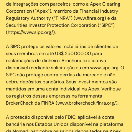
de integrações com parceiros, como a Apex Clearing
Corporation (“Apex”), membro da Financial Industry
Regulatory Authority (“FINRA”) (www.finra.org) e da
Securities Investor Protection Corporation (“SIPC”)
(https://www.sipc.org/).
A SIPC protege os valores mobiliários de clientes de
seus membros em até US$ 250.000,00 para
reclamações de dinheiro. Brochura explicativa
disponível mediante solicitação ou em www.sipc.org. O
SIPC não protege contra perdas de mercado e não
cobre depósitos bancários. Seus investimentos são
mantidos em uma conta individual na Apex. Verifique
os registros dessas empresas na ferramenta
BrokerCheck da FINRA (www.brokercheck.finra.org/).
A proteção disponível pelo FDIC, aplicável à conta
bancária nos Estados Unidos disponível na plataforma
da Nomad, não cobre os saldos depositados na Apex.