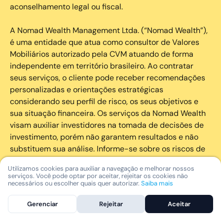
aconselhamento legal ou fiscal.
A Nomad Wealth Management Ltda. (“Nomad Wealth”),
é uma entidade que atua como consultor de Valores
Mobiliários autorizado pela CVM atuando de forma
independente em território brasileiro. Ao contratar
seus serviços, o cliente pode receber recomendações
personalizadas e orientações estratégicas
considerando seu perfil de risco, os seus objetivos e
sua situação financeira. Os serviços da Nomad Wealth
visam auxiliar investidores na tomada de decisões de
investimento, porém não garantem resultados e não
substituem sua análise. Informe-se sobre os riscos de
cada investimento e invista com responsabilidade.
Utilizamos cookies para auxiliar a navegação e melhorar nossos
serviços. Você pode optar por aceitar, rejeitar os cookies não
As marcas registradas, logotipos e marcas de serviço
necessários ou escolher quais quer autorizar.
Saiba mais
que aparecem nos Serviços, incluindo, mas não se
Gerenciar
Rejeitar
Aceitar
limitando à marca registrada “Nomad” são marcas
registradas e marcas de serviço da Nomad. Outros