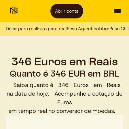
Abrir conta
Dólar para real
Euro para real
Peso Argentino
Libra
Peso Chi
346 Euros em Reais
Quanto é 346 EUR em BRL
Saiba quanto é
346
Euros
em
Reais
na data de hoje.
Acompanhe a cotação de
Euros
em tempo real no conversor de moedas.