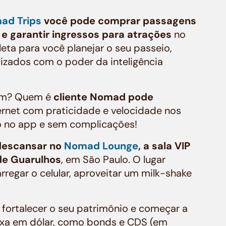
ad Trips
você pode comprar passagens
s e garantir ingressos para atrações
no
ta para você planejar o seu passeio,
lizados com o poder da inteligência
gem? Quem é
cliente Nomad pode
ernet com praticidade e velocidade nos
to no app e sem complicações!
 descansar no
Nomad Lounge
, a sala VIP
de Guarulhos
, em São Paulo. O lugar
rregar o celular, aproveitar um milk-shake
fortalecer o seu patrimônio e começar a
ixa em dólar, como
bonds
e CDS (em