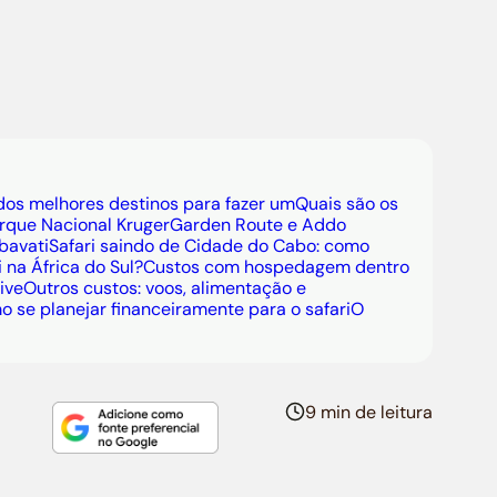
o sul-africano, de maio a setembro:
erto das fontes de água e maior chance de
bina
Cidade do Cabo, Garden Route e
errando com alguns dias no Kruger antes do
ura, use um
cartão de débito internacional
 dos melhores destinos para fazer um
Quais são os
mpo real, como o Cartão de Débito
rque Nacional Kruger
Garden Route e Addo
bavati
Safari saindo de Cidade do Cabo: como
arques nacionais aceitam amplamente
 na África do Sul?
Custos com hospedagem dentro
ive
Outros custos: voos, alimentação e
 se planejar financeiramente para o safari
O
9 min de leitura