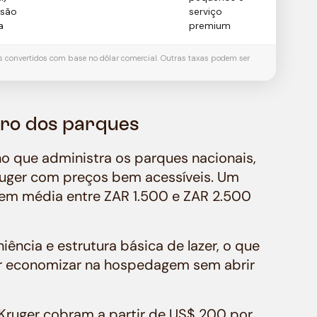
são
serviço
a
premium
es convertidos com base no dólar comercial. Outras taxas podem ser
ro dos parques
o que administra os parques nacionais,
uger com preços bem acessíveis. Um
 em média entre ZAR 1.500 e ZAR 2.500
ência e estrutura básica de lazer, o que
r economizar na hospedagem sem abrir
 Kruger cobram a partir de US$ 200 por