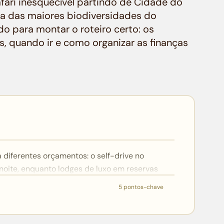
fari inesquecível partindo de Cidade do
a das maiores biodiversidades do
do para montar o roteiro certo: os
s, quando ir e como organizar as finanças
 diferentes orçamentos: o self-drive no
/noite, enquanto lodges de luxo em reservas
.500.
5 pontos-chave
ais completo para ver os Big Five, com
guiados por rangers e opções de hospedagem