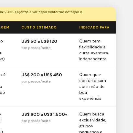
ia: 2026. Sujeitos a variação conforme cotação e
AGEM
CUSTO ESTIMADO
INDICADO PARA
do
US$ 50 a US$ 120
Quem tem
s
flexibilidade e
por pessoa/noite
ou
curte aventura
ws)
independente
a 4
US$ 200 a US$ 450
Quem quer
conforto sem
por pessoa/noite
u
abrir mão de
 ao
boa
experiência
e
US$ 600 a US$ 1.500+
Quem busca
i
exclusividade,
por pessoa/noite
grupos
i)
pequenos e