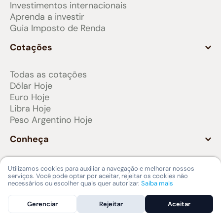
Investimentos internacionais
Aprenda a investir
Guia Imposto de Renda
Cotações
Todas as cotações
Dólar Hoje
Euro Hoje
Libra Hoje
Peso Argentino Hoje
Conheça
Nomad Lounge
Utilizamos cookies para auxiliar a navegação e melhorar nossos
serviços. Você pode optar por aceitar, rejeitar os cookies não
Nomad Pass
necessários ou escolher quais quer autorizar.
Saiba mais
Como usar a Nomad na Europa
Viajar com a Nomad
Gerenciar
Rejeitar
Aceitar
Indique e ganhe