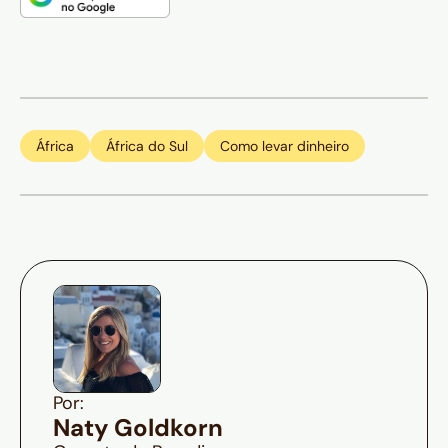
África
África do Sul
Como levar dinheiro
Por:
Naty Goldkorn