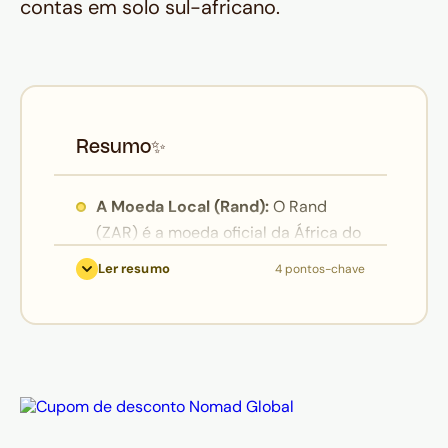
contas em solo sul-africano.
Resumo
✨
A Moeda Local (Rand):
O Rand
(ZAR) é a moeda oficial da África do
Sul. Suas cédulas são verdadeiras
Ler resumo
4 pontos-chave
homenagens culturais, trazendo o
rosto de Nelson Mandela de um lado
e os animais do famoso "Big Five"
(leão, elefante, búfalo, leopardo e
rinoceronte) do outro;
Custo-Benefício:
Por ser
historicamente desvalorizada em