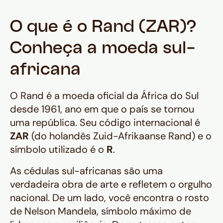
internacional (como o Cartão de
Débito Internacional Nomad). As
O que é o Rand (ZAR)?
compras são convertidas
automaticamente de dólar para
Conheça a moeda sul-
Rand. Recomenda-se realizar
africana
saques pontuais em caixas
eletrônicos locais apenas para o
O Rand é a moeda oficial da África do Sul
necessário em dinheiro vivo, como
desde 1961, ano em que o país se tornou
feiras de artesanato e as
uma república. Seu código internacional é
tradicionais gorjetas (de 10% a 15%).
ZAR
(do holandês
Zuid-Afrikaanse Rand
) e o
símbolo utilizado é o
R
.
As cédulas sul-africanas são uma
verdadeira obra de arte e refletem o orgulho
nacional. De um lado, você encontra o rosto
de Nelson Mandela, símbolo máximo de