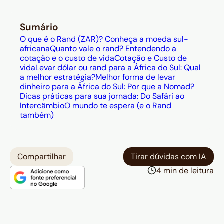
relação ao dólar e ao euro, a moeda
garante aos brasileiros um
Sumário
excelente poder de compra. O custo
O que é o Rand (ZAR)? Conheça a moeda sul-
de vida para turistas no país é
africana
Quanto vale o rand? Entendendo a
cotação e o custo de vida
Cotação e Custo de
bastante acessível, com ótimos
vida
Levar dólar ou rand para a África do Sul: Qual
preços para alimentação e
a melhor estratégia?
Melhor forma de levar
dinheiro para a África do Sul: Por que a Nomad?
passeios;
Dicas práticas para sua jornada: Do Safári ao
Estratégia de Câmbio:
É um grande
Intercâmbio
O mundo te espera (e o Rand
erro comprar Rands ainda no Brasil,
também)
pois as taxas cobradas pelas casas
de câmbio para moedas menos
comuns são elevadíssimas. O ideal é
Compartilhar
Tirar dúvidas com IA
viajar com uma moeda forte (como o
4 min de leitura
dólar) e priorizar o uso de cartões;
Logística Financeira e Dicas:
A
opção mais inteligente e segura é
usar um cartão de débito