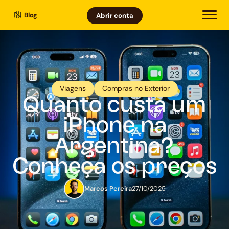
Blog
Abrir conta
Viagens
Compras no Exterior
Quanto custa um
iPhone na
Argentina?
Conheça os preços
Marcos Pereira
27/10/2025