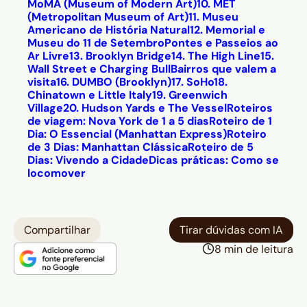
MoMA (Museum of Modern Art)
10. MET
(Metropolitan Museum of Art)
11. Museu
Americano de História Natural
12. Memorial e
Museu do 11 de Setembro
Pontes e Passeios ao
Ar Livre
13. Brooklyn Bridge
14. The High Line
15.
Wall Street e Charging Bull
Bairros que valem a
visita
16. DUMBO (Brooklyn)
17. SoHo
18.
Chinatown e Little Italy
19. Greenwich
Village
20. Hudson Yards e The Vessel
Roteiros
de viagem: Nova York de 1 a 5 dias
Roteiro de 1
Dia: O Essencial (Manhattan Express)
Roteiro
de 3 Dias: Manhattan Clássica
Roteiro de 5
Dias: Vivendo a Cidade
Dicas práticas: Como se
locomover
Compartilhar
Tirar dúvidas com IA
8 min de leitura