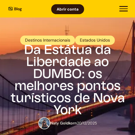
Blog
Abrir conta
Destinos Internacionais
Estados Unidos
Da Estátua da
Liberdade ao
DUMBO: os
melhores pontos
turísticos de Nova
York
Naty Goldkorn
20/12/2025