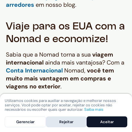
arredores
em nosso blog.
Viaje para os EUA com a
Nomad e economize!
Sabia que a Nomad torna a sua
viagem
internacional
ainda mais vantajosa? Com a
Conta Internacional
Nomad,
você tem
muito mais vantagem em compras e
viagens no exterior
.
Na Nomad,
você compra dólar com a
Utilizamos cookies para auxiliar a navegação e melhorar nossos
serviços. Você pode optar por aceitar, rejeitar os cookies não
cotação comercial
, mais barato que em
necessários ou escolher quais quer autorizar.
Saiba mais
bancos tradicionais e casas de câmbio.
Gerenciar
Rejeitar
Aceitar
E com o
cartão de débito internacional
,