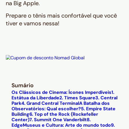
na Big Apple.
Prepare o tênis mais confortável que você
tiver e vamos nessa!
Sumário
Os Clássicos de Cinema: Ícones Imperdíveis
1.
Estátua da Liberdade
2. Times Square
3. Central
Park
4. Grand Central Terminal
A Batalha dos
Observatórios: Qual escolher?
5. Empire State
Building
6. Top of the Rock (Rockefeller
Center)
7. Summit One Vanderbilt
8.
Edge
Museus e Cultura: Arte do mundo todo
9.