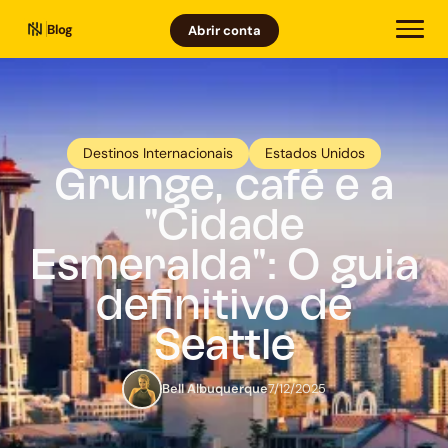
Blog
Abrir conta
Destinos Internacionais
Estados Unidos
Grunge, café e a
"Cidade
Esmeralda": O guia
definitivo de
Seattle
Bell Albuquerque
7/12/2025