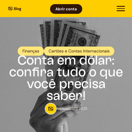
Blog
Abrir conta
Finanças
Cartões e Contas Internacionais
Conta em dólar:
confira tudo o que
você precisa
saber!
Nomad
22/7/2025