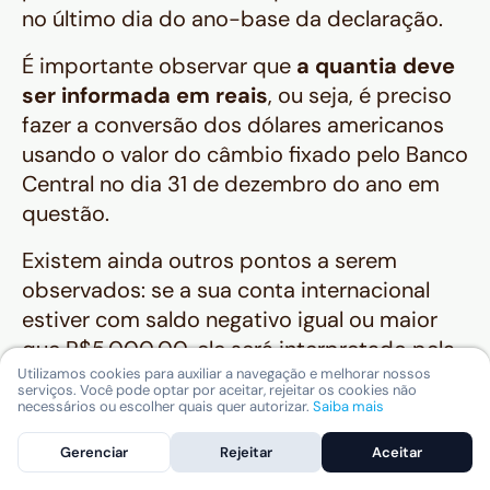
no último dia do ano-base da declaração.
É importante observar que
a quantia deve
ser informada em reais
, ou seja, é preciso
fazer a conversão dos dólares americanos
usando o valor do câmbio fixado pelo Banco
Central no dia 31 de dezembro do ano em
questão.
Existem ainda outros pontos a serem
observados: se a sua conta internacional
estiver com saldo negativo igual ou maior
que R$5.000,00, ele será interpretado pela
Utilizamos cookies para auxiliar a navegação e melhorar nossos
Receita Federal como um empréstimo,
serviços. Você pode optar por aceitar, rejeitar os cookies não
sendo necessário declarar essa informação
necessários ou escolher quais quer autorizar.
Saiba mais
na ficha de Dívidas e Ônus.
Gerenciar
Rejeitar
Aceitar
Caso tenha havido valorização cambial do