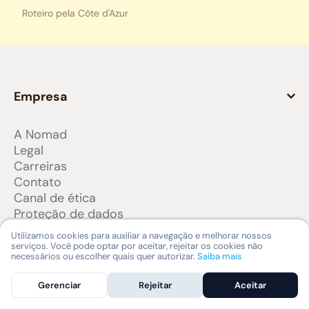
Roteiro pela Côte d'Azur
Empresa
A Nomad
Legal
Carreiras
Contato
Canal de ética
Proteção de dados
Tarifas Nomad
Utilizamos cookies para auxiliar a navegação e melhorar nossos
serviços. Você pode optar por aceitar, rejeitar os cookies não
Produtos e serviços
necessários ou escolher quais quer autorizar.
Saiba mais
Gerenciar
Rejeitar
Aceitar
Conta internacional