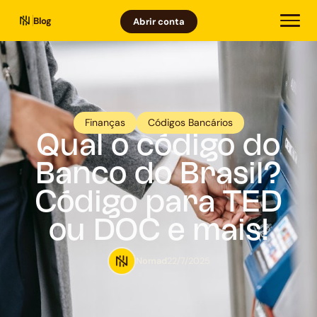
Blog
Abrir conta
Finanças
Códigos Bancários
Qual o código do
Banco do Brasil?
Código para TED
ou DOC e mais!
Nomad
22/7/2025