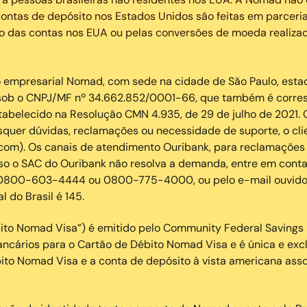
ontas de depósito nos Estados Unidos são feitas em parceria
o das contas nos EUA ou pelas conversões de moeda realizad
mpresarial Nomad, com sede na cidade de São Paulo, estado 
a sob o CNPJ/MF nº 34.662.852/0001-66, que também é corres
belecido na Resolução CMN 4.935, de 29 de julho de 2021. O 
quer dúvidas, reclamações ou necessidade de suporte, o cli
m). Os canais de atendimento Ouribank, para reclamações 
o SAC do Ouribank não resolva a demanda, entre em contat
es 0800-603-4444 ou 0800-775-4000, ou pelo e-mail ouvido
 do Brasil é 145.
ito Nomad Visa”) é emitido pelo Community Federal Savings 
ancários para o Cartão de Débito Nomad Visa e é única e ex
ito Nomad Visa e a conta de depósito à vista americana as