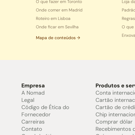
O que fazer em Toronto
Loja d
Onde comer em Madrid
Padrã
Roteiro em Lisboa
Regra
Onde ficar em Sevilha
O que 
Enxova
Mapa de conteúdos →
Empresa
Produtos e ser
A Nomad
Conta internaci
Legal
Cartão internac
Código de Ética do
Cartão de créd
Fornecedor
Chip internacio
Carreiras
Comprar dólar
Contato
Recebimentos d