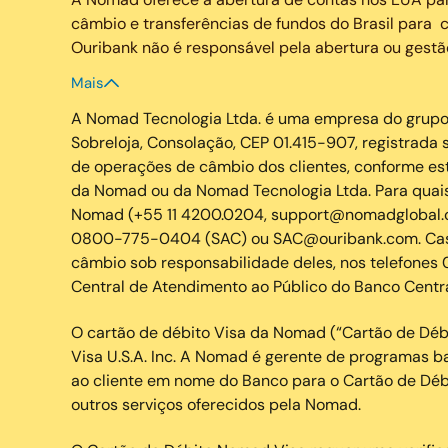
câmbio e transferências de fundos do Brasil para c
Ouribank não é responsável pela abertura ou gestã
Mais
A Nomad Tecnologia Ltda. é uma empresa do grupo e
Sobreloja, Consolação, CEP 01.415-907, registrad
de operações de câmbio dos clientes, conforme esta
da Nomad ou da Nomad Tecnologia Ltda. Para quais
Nomad (+55 11 4200.0204, support@nomadglobal.co
0800-775-0404 (SAC) ou SAC@ouribank.com. Caso 
câmbio sob responsabilidade deles, nos telefon
Central de Atendimento ao Público do Banco Central
O cartão de débito Visa da Nomad (“Cartão de Déb
Visa U.S.A. Inc. A Nomad é gerente de programas b
ao cliente em nome do Banco para o Cartão de Déb
outros serviços oferecidos pela Nomad.