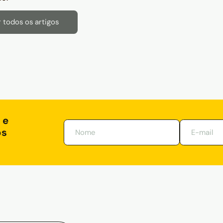
 todos os artigos
 e
os