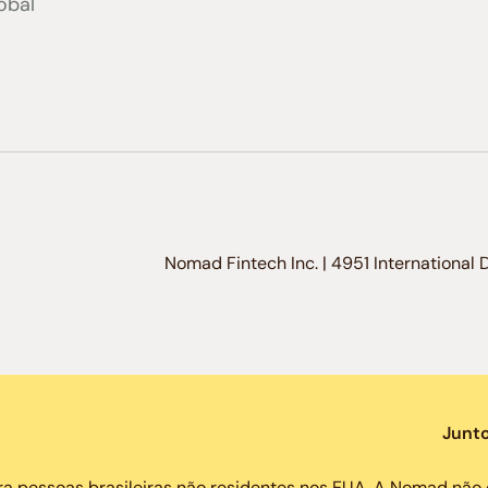
obal
Nomad Fintech Inc. | 4951 International 
Junt
a pessoas brasileiras não residentes nos EUA. A Nomad não 