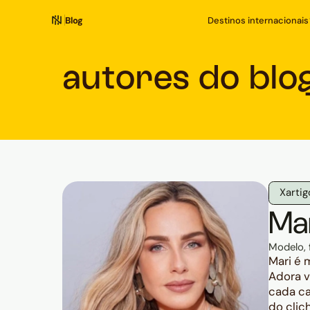
Blog
Destinos internacionais
autores do blo
X
arti
Mar
Modelo, 
Mari é 
Adora v
cada ca
do clic