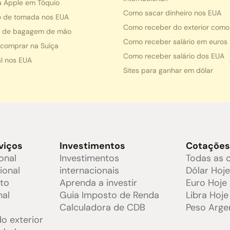
a Apple em Tóquio
Como sacar dinheiro nos EUA
o de tomada nos EUA
Como receber do exterior como
s de bagagem de mão
Como receber salário em euros
comprar na Suíça
Como receber salário dos EUA
l nos EUA
Sites para ganhar em dólar
viços
Investimentos
Cotaçõe
onal
Investimentos
Todas as 
ional
internacionais
Dólar Hoj
ito
Aprenda a investir
Euro Hoje
nal
Guia Imposto de Renda
Libra Hoje
Calculadora de CDB
Peso Arge
o exterior