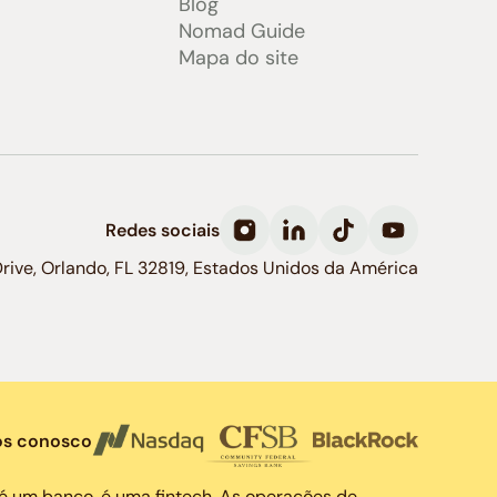
Blog
Nomad Guide
Mapa do site
Redes sociais
Drive, Orlando, FL 32819, Estados Unidos da América
os conosco
é um banco, é uma fintech. As operações de