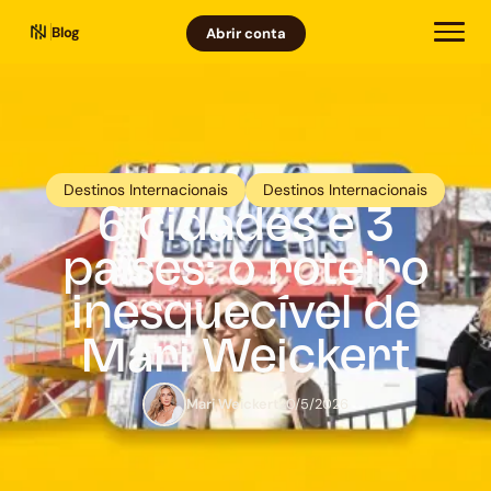
Blog
Abrir conta
Destinos Internacionais
Destinos Internacionais
6 cidades e 3
países: o roteiro
inesquecível de
Mari Weickert
Mari Weickert
20/5/2026