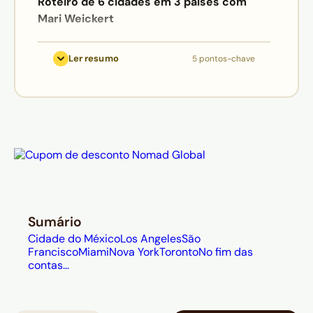
Roteiro de 6 cidades em 3 países com
Mari Weickert
Cidade do México:
Xochimilco,
Ler resumo
5 pontos-chave
Coyoacán, Museu Frida Kahlo e
tacos de rua são destaques
obrigatórios;
Los Angeles e São Francisco:
Santa Monica Pier ao pôr do sol,
compras na Melrose Avenue; Golden
Gate, bondinhos históricos e táxi
autônomo em SF;
Miami e Nova York:
South Beach,
Sumário
Wynwood Walls e Lincoln Road em
Cidade do México
Los Angeles
São
Miami; Central Park, Brooklyn Bridge,
Francisco
Miami
Nova York
Toronto
No fim das
contas…
High Line e museus em NY;
Toronto:
St. Lawrence Market,
Ossington Avenue e Kensington