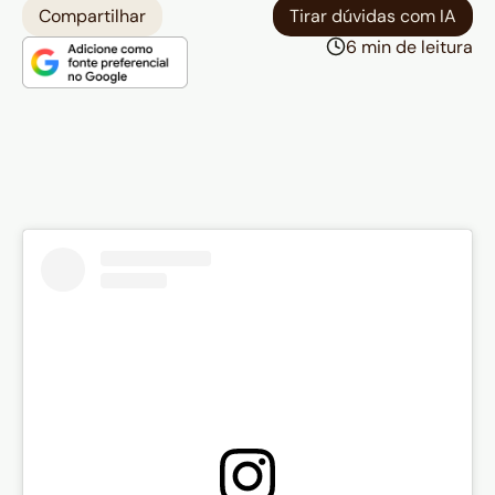
Market — cidade
Compartilhar
Tirar dúvidas com IA
surpreendentemente acolhedora
6 min de leitura
para uma primeira visita;
Dica geral da Mari:
caminhe sem
pressa, se perca um pouco e esteja
aberto ao inesperado — os
momentos fora do roteiro são os
mais memoráveis.