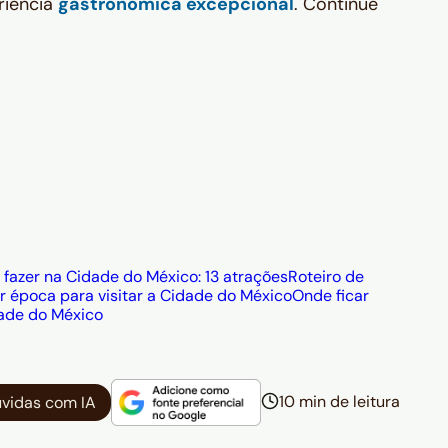
riência
gastronômica excepcional
. Continue
 fazer na Cidade do México: 13 atrações
Roteiro de
r época para visitar a Cidade do México
Onde ficar
ade do México
10 min de leitura
úvidas com IA