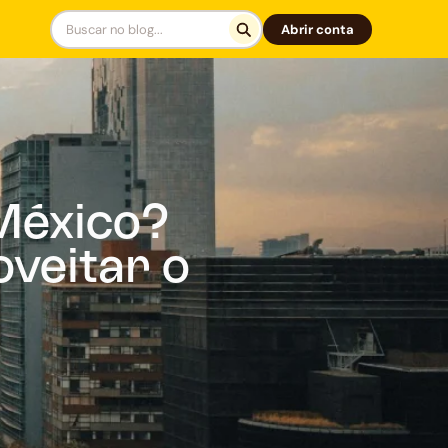
Abrir conta
México?
oveitar o