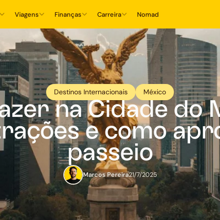
Viagens
Finanças
Carreira
Nomad
Destinos Internacionais
México
fazer na Cidade do 
trações e como apr
passeio
Marcos Pereira
21/7/2025