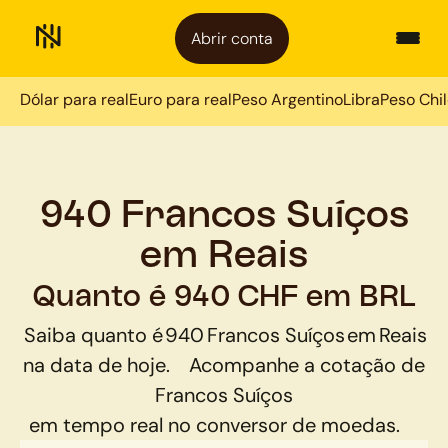
Abrir conta
Dólar para real
Euro para real
Peso Argentino
Libra
Peso Chi
940 Francos Suíços
em Reais
Quanto é 940 CHF em BRL
Saiba quanto é
940
Francos Suíços
em
Reais
na data de hoje.
Acompanhe a cotação de
Francos Suíços
em tempo real no conversor de moedas.