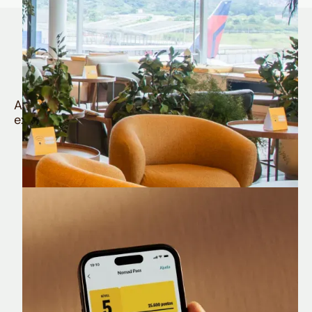
Quem é Nomad tem
muito mais
Aproveite todos os benefícios e vantagens
exclusivas da sua Conta Internacional
Nomad Lounge