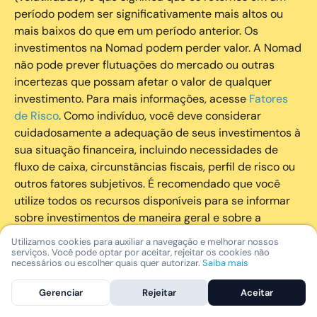
período podem ser significativamente mais altos ou
mais baixos do que em um período anterior. Os
investimentos na Nomad podem perder valor. A Nomad
não pode prever flutuações do mercado ou outras
incertezas que possam afetar o valor de qualquer
investimento. Para mais informações, acesse
Fatores
de Risco
. Como indivíduo, você deve considerar
cuidadosamente a adequação de seus investimentos à
sua situação financeira, incluindo necessidades de
fluxo de caixa, circunstâncias fiscais, perfil de risco ou
outros fatores subjetivos. É recomendado que você
utilize todos os recursos disponíveis para se informar
sobre investimentos de maneira geral e sobre a
composição geral de seu portfólio. Questões fiscais ou
Utilizamos cookies para auxiliar a navegação e melhorar nossos
legais relativas aos investimentos realizados através da
serviços. Você pode optar por aceitar, rejeitar os cookies não
necessários ou escolher quais quer autorizar.
Saiba mais
Nomad devem ser obtidas pelos próprios clientes. A
Nomad e suas afiliadas não fornecem nenhum tipo de
Gerenciar
Rejeitar
Aceitar
aconselhamento legal ou fiscal.