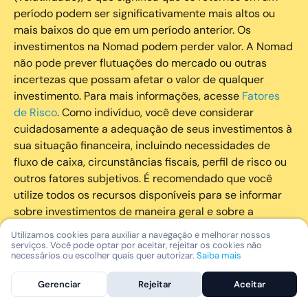
período podem ser significativamente mais altos ou
mais baixos do que em um período anterior. Os
investimentos na Nomad podem perder valor. A Nomad
não pode prever flutuações do mercado ou outras
incertezas que possam afetar o valor de qualquer
investimento. Para mais informações, acesse
Fatores
de Risco
. Como indivíduo, você deve considerar
cuidadosamente a adequação de seus investimentos à
sua situação financeira, incluindo necessidades de
fluxo de caixa, circunstâncias fiscais, perfil de risco ou
outros fatores subjetivos. É recomendado que você
utilize todos os recursos disponíveis para se informar
sobre investimentos de maneira geral e sobre a
composição geral de seu portfólio. Questões fiscais ou
Utilizamos cookies para auxiliar a navegação e melhorar nossos
legais relativas aos investimentos realizados através da
serviços. Você pode optar por aceitar, rejeitar os cookies não
necessários ou escolher quais quer autorizar.
Saiba mais
Nomad devem ser obtidas pelos próprios clientes. A
Nomad e suas afiliadas não fornecem nenhum tipo de
Gerenciar
Rejeitar
Aceitar
aconselhamento legal ou fiscal.