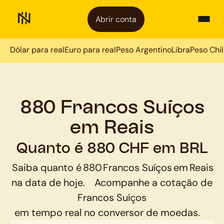
Abrir conta
Dólar para real
Euro para real
Peso Argentino
Libra
Peso Chi
880 Francos Suíços
em Reais
Quanto é 880 CHF em BRL
Saiba quanto é
880
Francos Suíços
em
Reais
na data de hoje.
Acompanhe a cotação de
Francos Suíços
em tempo real no conversor de moedas.