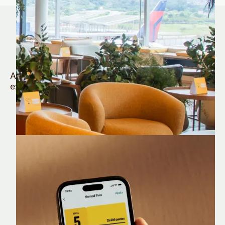
Quem é Nomad tem
muito mais
Aproveite todos os benefícios e vantagens
exclusivas da sua Conta Internacional
Nomad Lounge