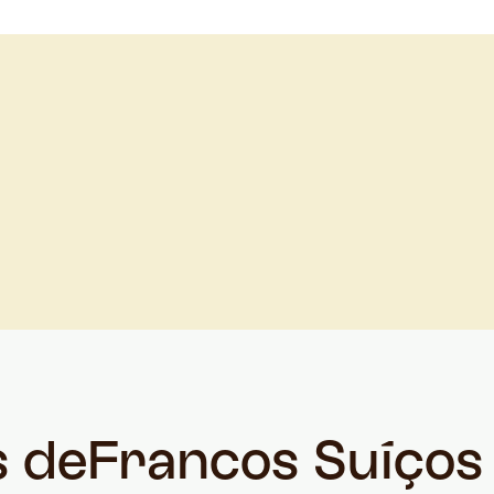
s de
Francos Suíços