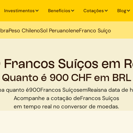
Investimentos
Benefícios
Cotações
Blog
ibra
Peso Chileno
Sol Peruano
Iene
Franco Suíço
 Francos Suíços em R
Quanto é 900 CHF em BRL
ba quanto é
900
Francos Suíços
em
Reais
na data de h
Acompanhe a cotação de
Francos Suíços
em tempo real no conversor de moedas.