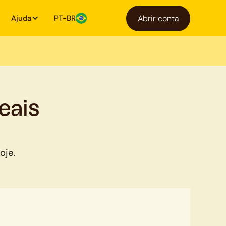
Ajuda
PT-BR
Abrir conta
eais
oje.