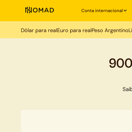
Conta internacional
Dólar para real
Euro para real
Peso Argentino
L
900
Sai