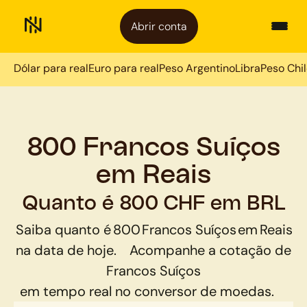
Abrir conta
Dólar para real
Euro para real
Peso Argentino
Libra
Peso Chi
800 Francos Suíços
em Reais
Quanto é 800 CHF em BRL
Saiba quanto é
800
Francos Suíços
em
Reais
na data de hoje.
Acompanhe a cotação de
Francos Suíços
em tempo real no conversor de moedas.