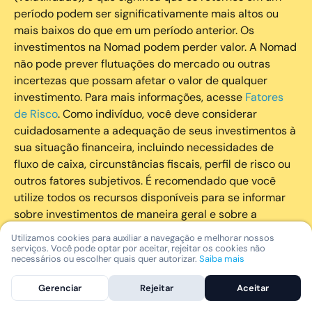
período podem ser significativamente mais altos ou
mais baixos do que em um período anterior. Os
investimentos na Nomad podem perder valor. A Nomad
não pode prever flutuações do mercado ou outras
incertezas que possam afetar o valor de qualquer
investimento. Para mais informações, acesse
Fatores
de Risco
. Como indivíduo, você deve considerar
cuidadosamente a adequação de seus investimentos à
sua situação financeira, incluindo necessidades de
fluxo de caixa, circunstâncias fiscais, perfil de risco ou
outros fatores subjetivos. É recomendado que você
utilize todos os recursos disponíveis para se informar
sobre investimentos de maneira geral e sobre a
composição geral de seu portfólio. Questões fiscais ou
Utilizamos cookies para auxiliar a navegação e melhorar nossos
legais relativas aos investimentos realizados através da
serviços. Você pode optar por aceitar, rejeitar os cookies não
necessários ou escolher quais quer autorizar.
Saiba mais
Nomad devem ser obtidas pelos próprios clientes. A
Nomad e suas afiliadas não fornecem nenhum tipo de
Gerenciar
Rejeitar
Aceitar
aconselhamento legal ou fiscal.