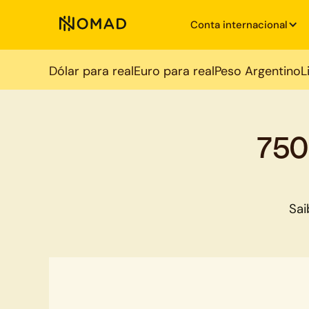
Conta internacional
Dólar para real
Euro para real
Peso Argentino
L
750
Sai