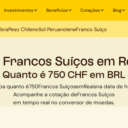
Investimentos
Benefícios
Cotações
Blog
ibra
Peso Chileno
Sol Peruano
Iene
Franco Suíço
 Francos Suíços em R
Quanto é 750 CHF em BRL
ba quanto é
750
Francos Suíços
em
Reais
na data de h
Acompanhe a cotação de
Francos Suíços
em tempo real no conversor de moedas.