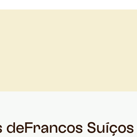
s de
Francos Suíços