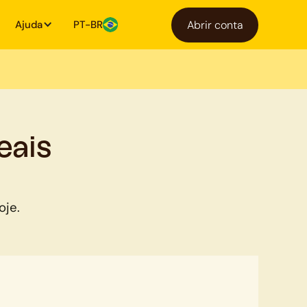
Ajuda
PT-BR
Abrir conta
eais
oje.